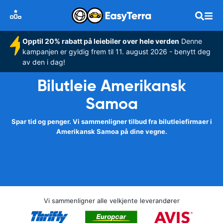
Opptil 20% rabatt på leiebiler over hele verden
Denne
kampanjen er gyldig frem til 11. august 2026 - benytt deg
av den i dag!
Bilutleie Amerikansk
Samoa
Spar tid og penger. Vi sammenligner tilbud fra bilutleiefirmaer i
Amerikansk Samoa på dine vegne.
Vi sammenligner alle velkjente leverandører