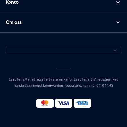
Konto
Om oss
EasyTerra® er et registrert varemerke for EasyTerra B.V. registrert ved
handelskammeret Leeuwarden, Nederland, nummer 01104443