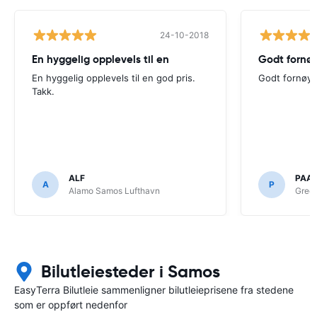
24-10-2018
En hyggelig opplevels til en
Godt fornø
En hyggelig opplevels til en god pris.
Godt fornøy
Takk.
ALF
PAA
A
P
Alamo Samos Lufthavn
Gree
Bilutleiesteder i Samos
EasyTerra Bilutleie sammenligner bilutleieprisene fra stedene
som er oppført nedenfor