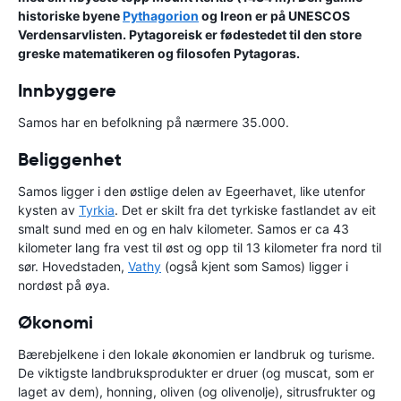
historiske byene
Pythagorion
og Ireon er på UNESCOS
Verdensarvlisten. Pytagoreisk er fødestedet til den store
greske matematikeren og filosofen Pytagoras.
Innbyggere
Samos har en befolkning på nærmere 35.000.
Beliggenhet
Samos ligger i den østlige delen av Egeerhavet, like utenfor
kysten av
Tyrkia
. Det er skilt fra det tyrkiske fastlandet av eit
smalt sund med en og en halv kilometer. Samos er ca 43
kilometer lang fra vest til øst og opp til 13 kilometer fra nord til
sør. Hovedstaden,
Vathy
(også kjent som Samos) ligger i
nordøst på øya.
Økonomi
Bærebjelkene i den lokale økonomien er landbruk og turisme.
De viktigste landbruksprodukter er druer (og muscat, som er
laget av dem), honning, oliven (og olivenolje), sitrusfrukter og