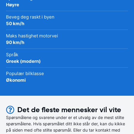
Høyre
Beveg deg raskt i byen
50 km/h
Maks hastighet motorvei
90 km/h
Språk
Greek (modern)
Populær bilklasse
Økonomi
Det de fleste mennesker vil vite
Spørsmålene og svarene under er et utvalg av de mest stilte
spørsmålene. Hvis spørsmålet ditt ikke står der, kan du kikke
på siden med ofte stilte spørsmål. Eller du tar kontakt med