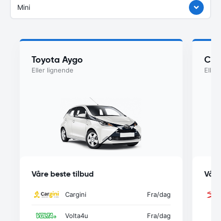
Mini
Toyota Aygo
Cit
Eller lignende
Eller
Våre beste tilbud
Våre
Cargini
Fra
/dag
Volta4u
Fra
/dag