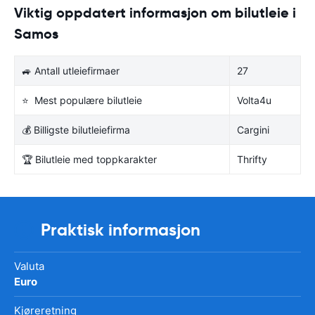
Viktig oppdatert informasjon om bilutleie i
Samos
🚙 Antall utleiefirmaer
27
⭐ Mest populære bilutleie
Volta4u
💰 Billigste bilutleiefirma
Cargini
🏆 Bilutleie med toppkarakter
Thrifty
Praktisk informasjon
Valuta
Euro
Kjøreretning