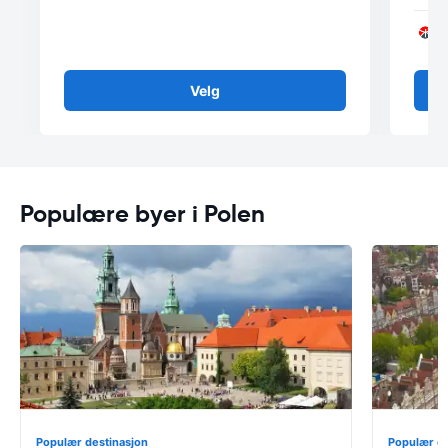
Velg
Populære byer i Polen
Populær destinasjon
Populær de