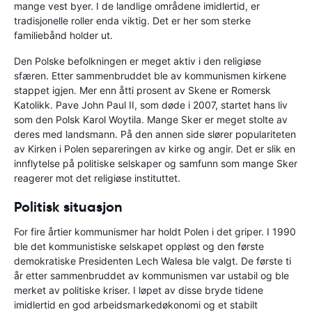
mange vest byer. I de landlige områdene imidlertid, er
tradisjonelle roller enda viktig. Det er her som sterke
familiebånd holder ut.
Den Polske befolkningen er meget aktiv i den religiøse
sfæren. Etter sammenbruddet ble av kommunismen kirkene
stappet igjen. Mer enn åtti prosent av Skene er Romersk
Katolikk. Pave John Paul II, som døde i 2007, startet hans liv
som den Polsk Karol Woytila. Mange Sker er meget stolte av
deres med landsmann. På den annen side slører populariteten
av Kirken i Polen separeringen av kirke og angir. Det er slik en
innflytelse på politiske selskaper og samfunn som mange Sker
reagerer mot det religiøse instituttet.
Politisk situasjon
For fire årtier kommunismer har holdt Polen i det griper. I 1990
ble det kommunistiske selskapet oppløst og den første
demokratiske Presidenten Lech Walesa ble valgt. De første ti
år etter sammenbruddet av kommunismen var ustabil og ble
merket av politiske kriser. I løpet av disse bryde tidene
imidlertid en god arbeidsmarkedøkonomi og et stabilt