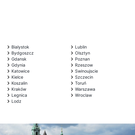
Bialystok
Lublin
Bydgoszcz
Olsztyn
Gdansk
Poznan
Gdynia
Rzeszow
Katowice
Swinoujscie
Kielce
Szczecin
Koszalin
Toruń
Kraków
Warszawa
Legnica
Wroclaw
Lodz