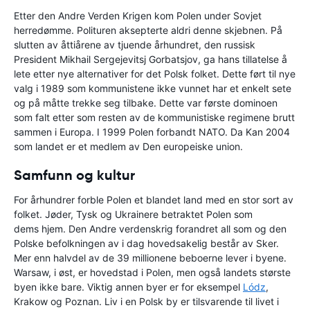
Etter den Andre Verden Krigen kom Polen under Sovjet
herredømme. Polituren aksepterte aldri denne skjebnen. På
slutten av åttiårene av tjuende århundret, den russisk
President Mikhail Sergejevitsj Gorbatsjov, ga hans tillatelse å
lete etter nye alternativer for det Polsk folket. Dette ført til nye
valg i 1989 som kommunistene ikke vunnet har et enkelt sete
og på måtte trekke seg tilbake. Dette var første dominoen
som falt etter som resten av de kommunistiske regimene brutt
sammen i Europa. I 1999 Polen forbandt NATO. Da Kan 2004
som landet er et medlem av Den europeiske union.
Samfunn og kultur
For århundrer forble Polen et blandet land med en stor sort av
folket. Jøder, Tysk og Ukrainere betraktet Polen som
dems hjem. Den Andre verdenskrig forandret all som og den
Polske befolkningen av i dag hovedsakelig består av Sker.
Mer enn halvdel av de 39 millionene beboerne lever i byene.
Warsaw, i øst, er hovedstad i Polen, men også landets største
byen ikke bare. Viktig annen byer er for eksempel
Lódz
,
Krakow og Poznan. Liv i en Polsk by er tilsvarende til livet i