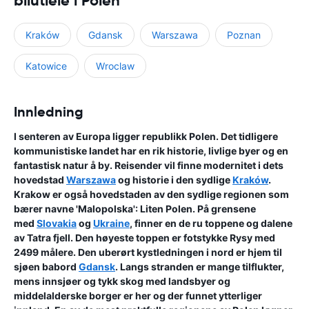
bilutleie i Polen
Kraków
Gdansk
Warszawa
Poznan
Katowice
Wroclaw
Innledning
I senteren av Europa ligger republikk Polen. Det tidligere
kommunistiske landet har en rik historie, livlige byer og en
fantastisk natur å by. Reisender vil finne modernitet i dets
hovedstad
Warszawa
og historie i den sydlige
Kraków
.
Krakow er også hovedstaden av den sydlige regionen som
bærer navne 'Malopolska': Liten Polen. På grensene
med
Slovakia
og
Ukraine
, finner en de ru toppene og dalene
av Tatra fjell. Den høyeste toppen er fotstykke Rysy med
2499 målere. Den uberørt kystledningen i nord er hjem til
sjøen babord
Gdansk
. Langs stranden er mange tilflukter,
mens innsjøer og tykk skog med landsbyer og
middelalderske borger er her og der funnet ytterliger