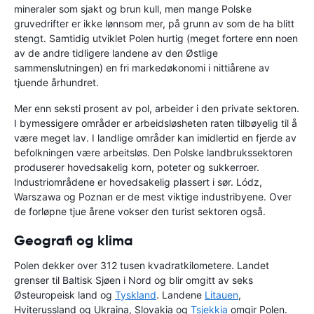
mineraler som sjakt og brun kull, men mange Polske
gruvedrifter er ikke lønnsom mer, på grunn av som de ha blitt
stengt. Samtidig utviklet Polen hurtig (meget fortere enn noen
av de andre tidligere landene av den Østlige
sammenslutningen) en fri markedøkonomi i nittiårene av
tjuende århundret.
Mer enn seksti prosent av pol, arbeider i den private sektoren.
I bymessigere områder er arbeidsløsheten raten tilbøyelig til å
være meget lav. I landlige områder kan imidlertid en fjerde av
befolkningen være arbeitsløs. Den Polske landbrukssektoren
produserer hovedsakelig korn, poteter og sukkerroer.
Industriområdene er hovedsakelig plassert i sør. Lódz,
Warszawa og Poznan er de mest viktige industribyene. Over
de forløpne tjue årene vokser den turist sektoren også.
Geografi og klima
Polen dekker over 312 tusen kvadratkilometere. Landet
grenser til Baltisk Sjøen i Nord og blir omgitt av seks
Østeuropeisk land og
Tyskland
. Landene
Litauen
,
Hviterussland og Ukraina, Slovakia og
Tsjekkia
omgir Polen.