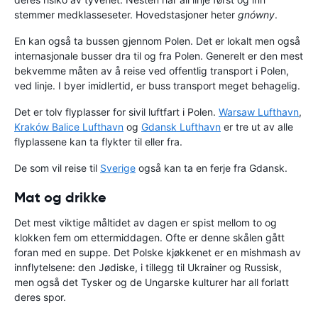
stemmer medklasseseter. Hovedstasjoner heter
gnówny
.
En kan også ta bussen gjennom Polen. Det er lokalt men også
internasjonale busser dra til og fra Polen. Generelt er den mest
bekvemme måten av å reise ved offentlig transport i Polen,
ved linje. I byer imidlertid, er buss transport meget behagelig.
Det er tolv flyplasser for sivil luftfart i Polen.
Warsaw Lufthavn
,
Kraków Balice Lufthavn
og
Gdansk Lufthavn
er tre ut av alle
flyplassene kan ta flykter til eller fra.
De som vil reise til
Sverige
også kan ta en ferje fra Gdansk.
Mat og drikke
Det mest viktige måltidet av dagen er spist mellom to og
klokken fem om ettermiddagen. Ofte er denne skålen gått
foran med en suppe. Det Polske kjøkkenet er en mishmash av
innflytelsene: den Jødiske, i tillegg til Ukrainer og Russisk,
men også det Tysker og de Ungarske kulturer har all forlatt
deres spor.