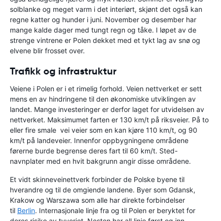
solblanke og meget varm i det interiørt, skjønt det også kan
regne katter og hunder i juni. November og desember har
mange kalde dager med tungt regn og tåke. I løpet av de
strenge vintrene er Polen dekket med et tykt lag av snø og
elvene blir frosset over.
Trafikk og infrastruktur
Veiene i Polen er i et rimelig forhold. Veien nettverket er sett
mens en av hindringene til den økonomiske utviklingen av
landet. Mange investeringer er derfor laget for utvidelsen av
nettverket. Maksimumet farten er 130 km/t på riksveier. På to
eller fire smale vei veier som en kan kjøre 110 km/t, og 90
km/t på landeveier. Innenfor oppbygningene områdene
førerne burde begrense deres fart til 60 km/t. Sted-
navnplater med en hvit bakgrunn angir disse områdene.
Et vidt skinneveinettverk forbinder de Polske byene til
hverandre og til de omgiende landene. Byer som Gdansk,
Krakow og Warszawa som alle har direkte forbindelser
til
Berlin
. Internasjonale linje fra og til Polen er beryktet for
deres risiko av tyveriet. Nesten har all linje først og inn