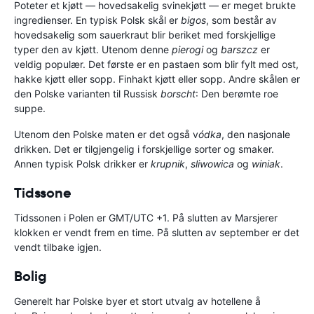
Poteter et kjøtt — hovedsakelig svinekjøtt — er meget brukte
ingredienser. En typisk Polsk skål er
bigos
, som består av
hovedsakelig som sauerkraut blir beriket med forskjellige
typer den av kjøtt. Utenom denne
pierogi
og
barszcz
er
veldig populær. Det første er en pastaen som blir fylt med ost,
hakke kjøtt eller sopp. Finhakt kjøtt eller sopp. Andre skålen er
den Polske varianten til Russisk
borscht
: Den berømte roe
suppe.
Utenom den Polske maten er det også v
ódka
, den nasjonale
drikken. Det er tilgjengelig i forskjellige sorter og smaker.
Annen typisk Polsk drikker er
krupnik
,
sliwowica
og
winiak
.
Tidssone
Tidssonen i Polen er GMT/UTC +1. På slutten av Marsjerer
klokken er vendt frem en time. På slutten av september er det
vendt tilbake igjen.
Bolig
Generelt har Polske byer et stort utvalg av hotellene å