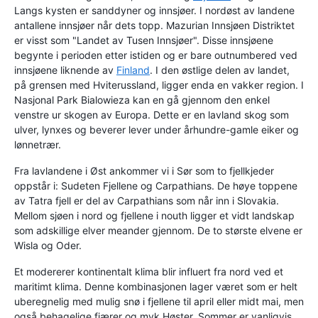
Langs kysten er sanddyner og innsjøer. I nordøst av landene
antallene innsjøer når dets topp. Mazurian Innsjøen Distriktet
er visst som "Landet av Tusen Innsjøer". Disse innsjøene
begynte i perioden etter istiden og er bare outnumbered ved
innsjøene liknende av
Finland
. I den østlige delen av landet,
på grensen med Hviterussland, ligger enda en vakker region. I
Nasjonal Park Bialowieza kan en gå gjennom den enkel
venstre ur skogen av Europa. Dette er en lavland skog som
ulver, lynxes og beverer lever under århundre-gamle eiker og
lønnetrær.
Fra lavlandene i Øst ankommer vi i Sør som to fjellkjeder
oppstår i: Sudeten Fjellene og Carpathians. De høye toppene
av Tatra fjell er del av Carpathians som når inn i Slovakia.
Mellom sjøen i nord og fjellene i nouth ligger et vidt landskap
som adskillige elver meander gjennom. De to største elvene er
Wisla og Oder.
Et modererer kontinentalt klima blir influert fra nord ved et
maritimt klima. Denne kombinasjonen lager været som er helt
uberegnelig med mulig snø i fjellene til april eller midt mai, men
også behagelige fjærer og myk Høster. Sommer er vanligvis