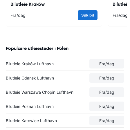
Bilutleie Kraków
Bilutle
Fra
/dag
Søk bil
Fra
/dag
Populære utleiesteder i Polen
Bilutleie Kraków Lufthavn
Fra
/dag
Bilutleie Gdansk Lufthavn
Fra
/dag
Bilutleie Warszawa Chopin Lufthavn
Fra
/dag
Bilutleie Poznan Lufthavn
Fra
/dag
Bilutleie Katowice Lufthavn
Fra
/dag