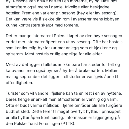
by. Reisene kan bruke natten i en moderne, ny og luksuriøs
atmosfære også mens i gamle, trivelige eller beskjedne
hoteller. Premiene varierer pr. sesong (høy eller lav sesong).
Det kan være vis å sjekke din rom i avanserer mens lobbyen
kunne kontrastere skarpt med romene.
Det er mange internater i Polen. I løpet av den høye sesongen
er det mer internater åpent enn ut av sesong. Ofte har hostels
som kontinuerlig byr leskur mer anlegg som et kjøkkene og
spiserom. Mest hostels er tilgjengelige for alle alder.
Mest av det ligger i teltsteder ikke bare har steder for telt og
karavaner, men også byr små hytter å bruke natten. Mellom
mai og september det ligger i teltsteder er vanligvis åpne til
offentligheten.
Turister som vil vandre i fjellene kan ta en rest i en av hyttene.
Deres flenge er enkelt men atmosfæren er vennlig og varm.
Ofte er budt varme måltider. I fjerne områder blir alle turgåere
budt et sted. Dette fører til meget overfylt hytter. I prinsippet
er alle hytter åpen kontinuerlig. Informasjon er tilgjengelig på
den Polske Turist Foreningen (PTTK).