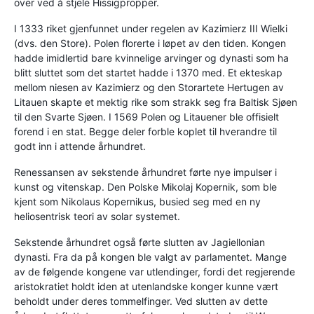
over ved å stjele Hissigpropper.
I 1333 riket gjenfunnet under regelen av Kazimierz III Wielki
(dvs. den Store). Polen florerte i løpet av den tiden. Kongen
hadde imidlertid bare kvinnelige arvinger og dynasti som ha
blitt sluttet som det startet hadde i 1370 med. Et ekteskap
mellom niesen av Kazimierz og den Storartete Hertugen av
Litauen skapte et mektig rike som strakk seg fra Baltisk Sjøen
til den Svarte Sjøen. I 1569 Polen og Litauener ble offisielt
forend i en stat. Begge deler forble koplet til hverandre til
godt inn i attende århundret.
Renessansen av sekstende århundret førte nye impulser i
kunst og vitenskap. Den Polske Mikolaj Kopernik, som ble
kjent som Nikolaus Kopernikus, busied seg med en ny
heliosentrisk teori av solar systemet.
Sekstende århundret også førte slutten av Jagiellonian
dynasti. Fra da på kongen ble valgt av parlamentet. Mange
av de følgende kongene var utlendinger, fordi det regjerende
aristokratiet holdt iden at utenlandske konger kunne vært
beholdt under deres tommelfinger. Ved slutten av dette