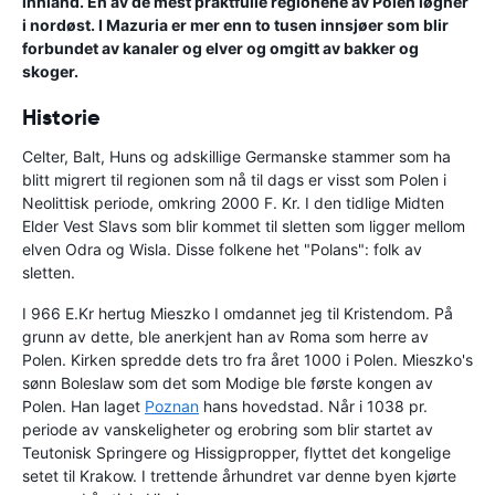
innland. En av de mest praktfulle regionene av Polen løgner
i nordøst. I Mazuria er mer enn to tusen innsjøer som blir
forbundet av kanaler og elver og omgitt av bakker og
skoger.
Historie
Celter, Balt, Huns og adskillige Germanske stammer som ha
blitt migrert til regionen som nå til dags er visst som Polen i
Neolittisk periode, omkring 2000 F. Kr. I den tidlige Midten
Elder Vest Slavs som blir kommet til sletten som ligger mellom
elven Odra og Wisla. Disse folkene het "Polans": folk av
sletten.
I 966 E.Kr hertug Mieszko I omdannet jeg til Kristendom. På
grunn av dette, ble anerkjent han av Roma som herre av
Polen. Kirken spredde dets tro fra året 1000 i Polen. Mieszko's
sønn Boleslaw som det som Modige ble første kongen av
Polen. Han laget
Poznan
hans hovedstad. Når i 1038 pr.
periode av vanskeligheter og erobring som blir startet av
Teutonisk Springere og Hissigpropper, flyttet det kongelige
setet til Krakow. I trettende århundret var denne byen kjørte