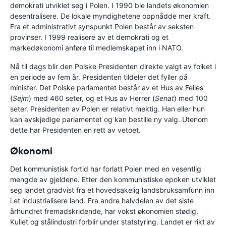
demokrati utviklet seg i Polen. I 1990 ble landets økonomien
desentralisere. De lokale myndighetene oppnådde mer kraft.
Fra et administrativt synspunkt Polen består av seksten
provinser. I 1999 realisere av et demokrati og et
markedøkonomi anføre til medlemskapet inn i NATO.
Nå til dags blir den Polske Presidenten direkte valgt av folket i
en periode av fem år. Presidenten tildeler det fyller på
minister. Det Polske parlamentet består av et Hus av Felles
(
Sejm
) med 460 seter, og et Hus av Herrer (
Senat
) med 100
seter. Presidenten av Polen er relativt mektig. Han eller hun
kan avskjedige parlamentet og kan bestille ny valg. Utenom
dette har Presidenten en rett av vetoet.
Økonomi
Det kommunistisk fortid har forlatt Polen med en vesentlig
mengde av gjeldene. Etter den kommunistiske epoken utviklet
seg landet gradvist fra et hovedsakelig landsbruksamfunn inn
i et industrialisere land. Fra andre halvdelen av det siste
århundret fremadskridende, har vokst økonomien stødig.
Kullet og stålindustri forblir under statstyring. Landet er rikt av