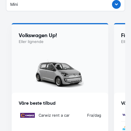
Mini
Volkswagen Up!
Fiat
Eller lignende
Eller
Våre beste tilbud
Våre
Carwiz rent a car
Fra
/dag