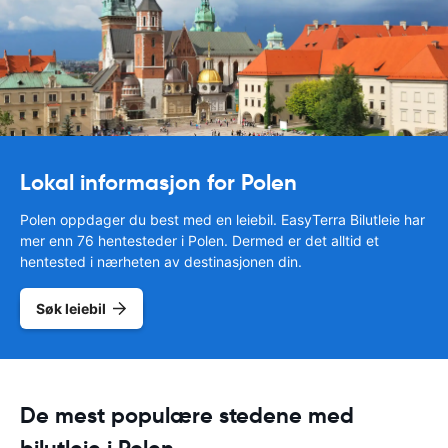
Lokal informasjon for Polen
Polen oppdager du best med en leiebil. EasyTerra Bilutleie har
mer enn 76 hentesteder i Polen. Dermed er det alltid et
hentested i nærheten av destinasjonen din.
Søk leiebil
De mest populære stedene med