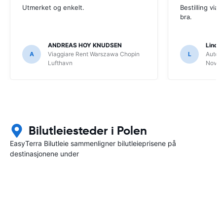
Utmerket og enkelt.
Bestilling vi
bra.
ANDREAS HOY KNUDSEN
Lind
A
Viaggiare Rent Warszawa Chopin
L
Autov
Lufthavn
Novel
Bilutleiesteder i Polen
EasyTerra Bilutleie sammenligner bilutleieprisene på
destinasjonene under