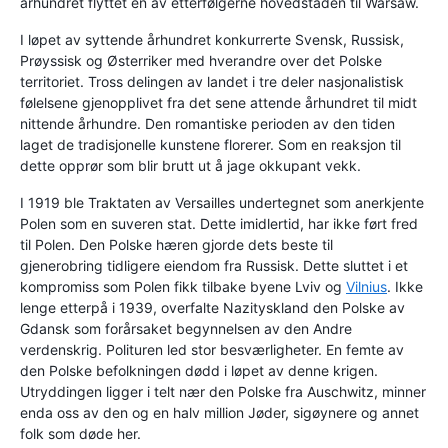
århundret flyttet en av etterfølgerne hovedstaden til Warsaw.
I løpet av syttende århundret konkurrerte Svensk, Russisk,
Prøyssisk og Østerriker med hverandre over det Polske
territoriet. Tross delingen av landet i tre deler nasjonalistisk
følelsene gjenopplivet fra det sene attende århundret til midt
nittende århundre. Den romantiske perioden av den tiden
laget de tradisjonelle kunstene florerer. Som en reaksjon til
dette opprør som blir brutt ut å jage okkupant vekk.
I 1919 ble Traktaten av Versailles undertegnet som anerkjente
Polen som en suveren stat. Dette imidlertid, har ikke ført fred
til Polen. Den Polske hæren gjorde dets beste til
gjenerobring tidligere eiendom fra Russisk. Dette sluttet i et
kompromiss som Polen fikk tilbake byene Lviv og
Vilnius
. Ikke
lenge etterpå i 1939, overfalte Nazityskland den Polske av
Gdansk som forårsaket begynnelsen av den Andre
verdenskrig. Polituren led stor besværligheter. En femte av
den Polske befolkningen dødd i løpet av denne krigen.
Utryddingen ligger i telt nær den Polske fra Auschwitz, minner
enda oss av den og en halv million Jøder, sigøynere og annet
folk som døde her.