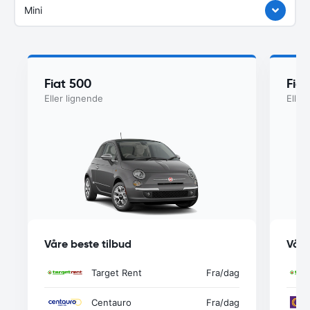
Mini
Fiat 500
Fia
Eller lignende
Eller
Våre beste tilbud
Våre
Target Rent
Fra
/dag
Centauro
Fra
/dag