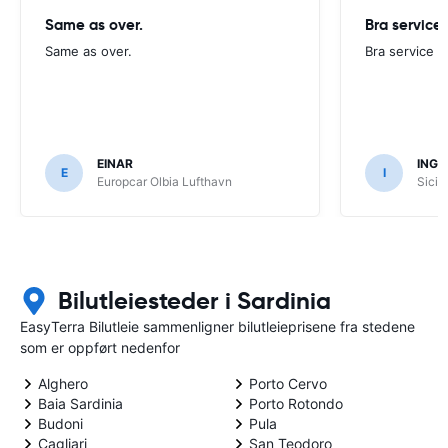
Same as over.
Bra service
Same as over.
Bra service
EINAR
INGA
E
I
Europcar Olbia Lufthavn
Sicil
Bilutleiesteder i Sardinia
EasyTerra Bilutleie sammenligner bilutleieprisene fra stedene
som er oppført nedenfor
Alghero
Porto Cervo
Baia Sardinia
Porto Rotondo
Budoni
Pula
Cagliari
San Teodoro