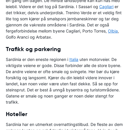
en gang om dagen. De minste landsbyene kan kun nås med
leiebil. Videre er det tog på Sardinia. I Sassari og
Cagliari
er
det trikker, delvis underjordisk. Trenino Verde er et veldig fint
lite tog som kjører på smalspors jernbaneskinner og tar deg
gjennom de vakreste områdene i Sardinia. Det er også
fergeforbindelse mellom byene Cagliari, Porto Torres,
Olbia
,
Golfo Aranci og Arbatax.
Trafikk og parkering
Sardinia er den eneste regionen i
Italia
uten motorveier. De
viktigste veiene er gode. Disse forbinder alle de store byene.
De andre veiene er ofte smale og svingete. Her bør du kjøre
forsiktig og langsomt. Kjører du din leiebil videre innover i
landet, kan noen veier være uten fast dekke. Så se opp for
steinsprut. Det er best å unngå bysentra og turistområdene.
Gatene er smale og noen ganger er noen deler stengt for
trafikk.
Hoteller
Sardinia har en utmerket overnattingstilbud. De fleste av dem