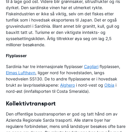
til å lage god ost. Videre blir grønnsaker, sitrusfrukter og ris
dyrket. Den sardinske vinen har et utmerket rykte.
Fiskeindustrien er ikke så viktig, selv om det fiskes etter
tunfisk som i hovedsak eksporteres til Japan. Det er også
gruveindustri i Sardinia. Blant annet blir granitt, kull, gull og
bauxitt tatt ut. Turisme er den viktigste inntekts- og
sysselsettingskilden. Årlig tiltrekker øya seg om lag 2,5
millioner besøkende.
Flyplasser
Sardinia har tre internasjonale flyplasser
Cagliari
flyplassen,
Elmas Lufthavn
, ligger nord for hovedstaden, langs
hovedveien SS130. De to andre flyplassene er i hovedsak
brukt av lavprisselskapene:
Alghero
i nord-vest og
Olbia
i
nord-øst (innfallsporten til Costa Smeralda).
Kollektivtransport
Den offentlige busstransporten er god og tatt hånd om av
Azienda Regionale Sarda trasporti. Alle større byer har
regulære forbindelser, mens små landsbyer besøkes ofte bare