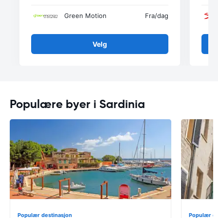
Green Motion
Fra
/dag
Velg
Populære byer i Sardinia
Populær destinasjon
Populær de