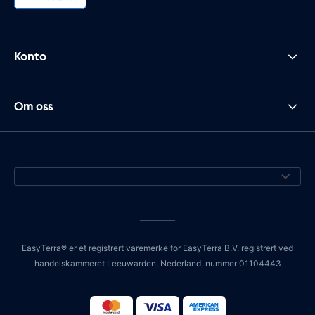
Konto
Om oss
EasyTerra® er et registrert varemerke for EasyTerra B.V. registrert ved
handelskammeret Leeuwarden, Nederland, nummer 01104443