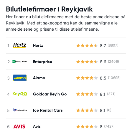
Bilutleiefirmaer i Reykjavik
Her finner du bilutleiefirmaene med de beste anmeldelsene på
Reykjavik. Med ett søkeoppdrag kan du sammenligne alle
anmeldelsene og prisene til disse utleiefirmaene.
Hertz
8.7
(8807)
Enterprise
8.6
(2406)
Alamo
8.5
(10695)
Goldcar Key'n Go
8.1
(371)
Ice Rental Cars
8.1
(6)
In
Avis
8
(7427)