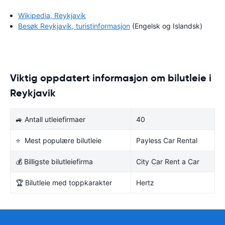
Wikipedia, Reykjavik
Besøk Reykjavik, turistinformasjon
(Engelsk og Islandsk)
Viktig oppdatert informasjon om bilutleie i
Reykjavik
🚙 Antall utleiefirmaer
40
⭐ Mest populære bilutleie
Payless Car Rental
💰 Billigste bilutleiefirma
City Car Rent a Car
🏆 Bilutleie med toppkarakter
Hertz