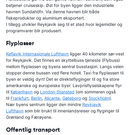
betjener cruiseskip. Øst for byen ligger den industrielle
havnen Sundahöfn. Via denne havnen blir både
fiskeprodukter og aluminium eksportert.
I tillegg utvikler Reykjavik seg til et sted hvor legemidler og
programvarer blir produsert.
Flyplasser
Keflavik Internasjonale Lufthavn
ligger 40 kilometer sør-vest
for Reykjavik. Det finnes en skyttelbuss tjeneste (Flybuss)
mellom flyplassen og byens sentral busstasjon. Langs veien
stopper denne bussen ved flere hotell. Taxi fra flyplassen til
byen er veldig dyrt! Det er direkteflyginger til og fra store
amerikanske og europeiske byer. Lavprisflyselskapene flyr
til
København
og
London-Stansted
(om sommeren også
til
Frankfurt
,
Berlin
,
Alicante
,
Gøteborg
og
Stockholm
).
Nær byens sentrum ligger den mindre
Reykjavik
Lufthavn
som blir brukt til innenlandsreiser og flyginger til
Grønland og Færøyene.
Offentlig transport