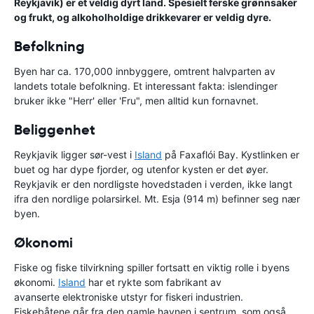
Reykjavik) er et veldig dyrt land. Spesielt ferske grønnsaker
og frukt, og alkoholholdige drikkevarer er veldig dyre.
Befolkning
Byen har ca. 170,000 innbyggere, omtrent halvparten av
landets totale befolkning. Et interessant fakta: islendinger
bruker ikke "Herr' eller 'Fru", men alltid kun fornavnet.
Beliggenhet
Reykjavik ligger sør-vest i
Island
på Faxaflói Bay. Kystlinken er
buet og har dype fjorder, og utenfor kysten er det øyer.
Reykjavik er den nordligste hovedstaden i verden, ikke langt
ifra den nordlige polarsirkel. Mt. Esja (914 m) befinner seg nær
byen.
Økonomi
Fiske og fiske tilvirkning spiller fortsatt en viktig rolle i byens
økonomi.
Island
har et rykte som fabrikant av
avanserte elektroniske utstyr for fiskeri industrien.
Fiskebåtene går fra den gamle havnen i sentrum, som også