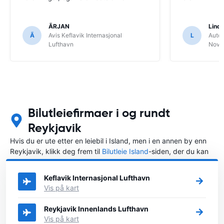
ÃRJAN
Lind
Ã
Avis Keflavik Internasjonal
L
Autov
Lufthavn
Novel
Bilutleiefirmaer i og rundt
Reykjavik
Hvis du er ute etter en leiebil i Island, men i en annen by enn
Reykjavik, klikk deg frem til
Bilutleie Island
-siden, der du kan
velge byen i Island der du vil leie en bil.
Keflavik Internasjonal Lufthavn
Vis på kart
Reykjavik Innenlands Lufthavn
Vis på kart