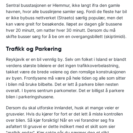
Sentral busstasjonen er Hlemmur, ikke langt ifra den gamle
havnen, hvor alle busslinjene samler seg. Fordi de fleste har bil
er ikke bybuss nettverket (Straeto) særlig populær, men det
kan være greit for besøkende. Iløpet av dagen går bussene
hver 20 minutt, om natter hver 30 minutt. Dersom du må
skifte busser sørg for å be om en overgangsbillett (skiptimidi).
Trafikk og Parkering
Reykjavik er en bil vennlig by. Selv om folket i Island er blandt
verdens største bileiere er det ingen trafikkoverbelastning,
takket være de brede veiene og den romslige konstruksjonen
av byen. Frontlysene må være på hele tiden og alle som sitter
i bilen må bruke bilbelte. Det er lett å parkere bilen nesten
overalt. I byens sentrum parkometer. Det er billigst å parkere
bilen i parkeringshusene.
Dersom du skal utforske innlandet, husk at mange veier er
grusveier. Hvis du kjører for fort er det lett å miste kontrollen
over bilen. Så kjør forsiktig! Når en vei forandrer seg fra
asfaltert til grusvei er dette indikert med et skilt som sier
"malbik endar". Kjør sakte når du nærmer deg et slikt