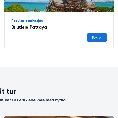
Populær destinasjon
Bilutleie Pattaya
Søk bil
t tur
situm? Les artiklene våre med nyttig