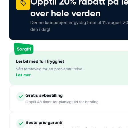
Opptil 20% rabatt på le
over hele verden
Denne kampanjen er gyldig frem til 11. august 2
den i dag!
Sorgfri
Lei bil med full trygghet
Vårt førstevalg for en problemfri reise.
Les mer
Gratis
avbestilling
Opptil 48 timer før planlagt tid for henting
Beste pris-garanti