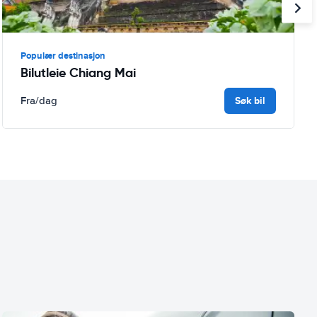
Populær destinasjon
Bilutleie Chiang Mai
Søk bil
Fra
/dag