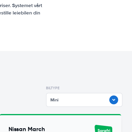
iser. Systemet vårt
tille leiebilen din
BILTYPE
Mini
Nissan March
Sorgfri