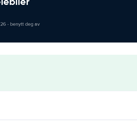
iebiler
026 - benytt deg av