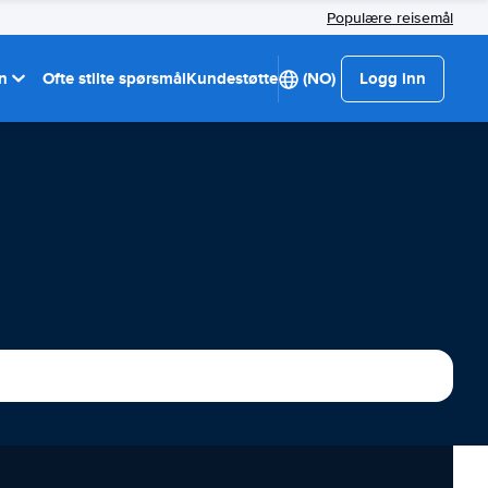
Populære reisemål
on
Ofte stilte spørsmål
Kundestøtte
(NO)
Logg inn