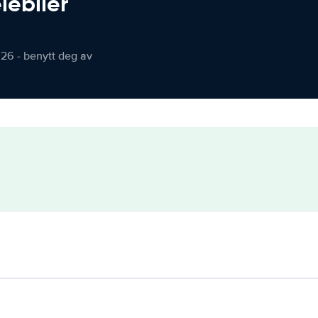
iebiler
026 - benytt deg av