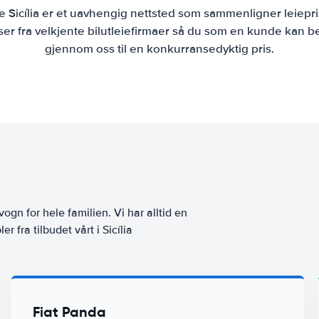
ie Sicília er et uavhengig nettsted som sammenligner leiepri
r fra velkjente bilutleiefirmaer så du som en kunde kan bes
gjennom oss til en konkurransedyktig pris.
vogn for hele familien. Vi har alltid en
 fra tilbudet vårt i Sicília
Fiat Panda