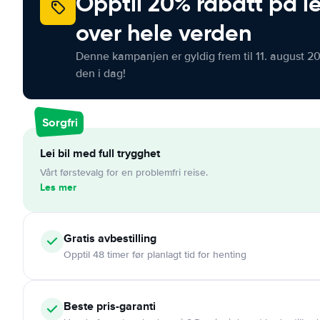
Opptil 20% rabatt på le
over hele verden
Denne kampanjen er gyldig frem til 11. august 2
den i dag!
Sorgfri
Lei bil med full trygghet
Vårt førstevalg for en problemfri reise.
Les mer
Gratis
avbestilling
Opptil 48 timer før planlagt tid for henting
Beste pris-garanti