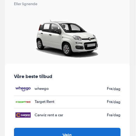
Eller lignende
Våre beste tilbud
wheego
Fra
/dag
Target Rent
Fra
/dag
Carwiz rent a car
Fra
/dag
Velg