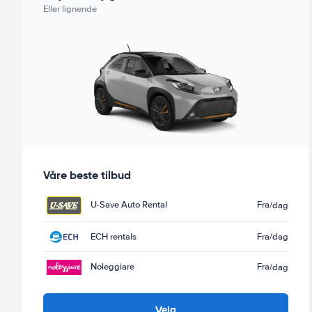
Eller lignende
Våre beste tilbud
U-Save Auto Rental
Fra
/dag
ECH rentals
Fra
/dag
Noleggiare
Fra
/dag
Velg