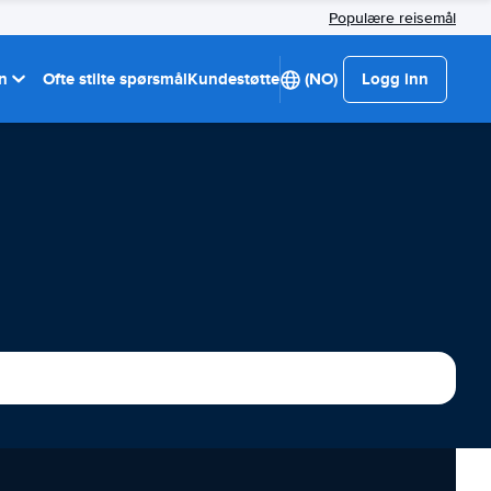
Populære reisemål
on
Ofte stilte spørsmål
Kundestøtte
(NO)
Logg inn