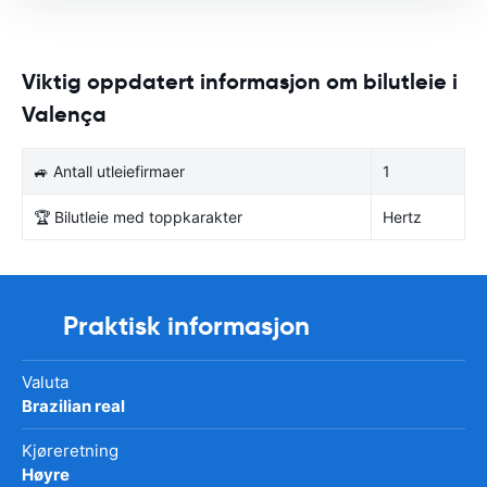
Viktig oppdatert informasjon om bilutleie i
Valença
🚙 Antall utleiefirmaer
1
🏆 Bilutleie med toppkarakter
Hertz
Praktisk informasjon
Valuta
Brazilian real
Kjøreretning
Høyre