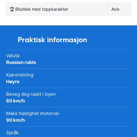
🏆 Bilutleie med toppkarakter
Avis
Praktisk informasjon
Valuta
Russian ruble
Kjøreretning
Høyre
Beveg deg raskt i byen
60 km/h
Maks hastighet motorvei
90 km/h
Språk