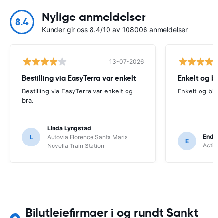
Nylige anmeldelser
8.4
Kunder gir oss 8.4/10 av 108006 anmeldelser
13-07-2026
Bestilling via EasyTerra var enkelt
Enkelt og bi
Bestilling via EasyTerra var enkelt og
Enkelt og bill
bra.
Linda Lyngstad
Endr
L
Autovia Florence Santa Maria
E
Activ
Novella Train Station
Bilutleiefirmaer i og rundt Sankt