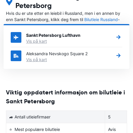
Petersborg
Hvis du er ute etter en leiebil i Russland, men i en annen by
enn Sankt Petersborg, klikk deg frem til
Bilutleie Russland
-
siden, der du kan velge byen i Russland der du vil leie en bil.
Sankt Petersborg Lufthavn
Vis på kart
Aleksandra Nevskogo Square 2
Vis på kart
Viktig oppdatert informasjon om bilutleie i
Sankt Petersborg
🚙 Antall utleiefirmaer
5
⭐ Mest populære bilutleie
Avis