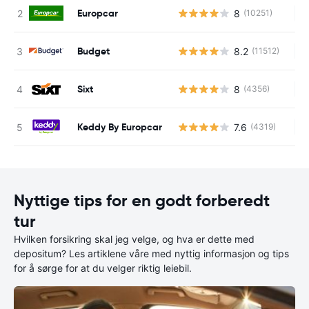
Europcar
8
(10251)
In
Budget
8.2
(11512)
In
Sixt
8
(4356)
In
Keddy By Europcar
7.6
(4319)
In
Nyttige tips for en godt forberedt
tur
Hvilken forsikring skal jeg velge, og hva er dette med
depositum? Les artiklene våre med nyttig informasjon og tips
for å sørge for at du velger riktig leiebil.