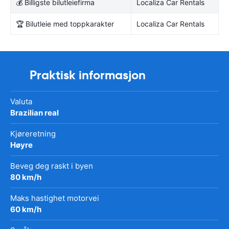
💰 Billigste bilutleiefirma
Localiza Car Rentals
🏆 Bilutleie med toppkarakter
Localiza Car Rentals
Praktisk informasjon
Valuta
Brazilian real
Kjøreretning
Høyre
Beveg deg raskt i byen
80 km/h
Maks hastighet motorvei
60 km/h