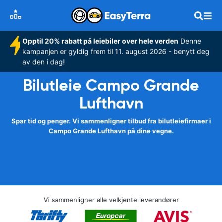
Opptil 20% rabatt på leiebiler over hele verden
Denne
kampanjen er gyldig frem til 11. august 2026 - benytt deg
av den i dag!
Bilutleie Campo Grande
Lufthavn
Spar tid og penger. Vi sammenligner tilbud fra bilutleiefirmaer i
Campo Grande Lufthavn på dine vegne.
Vi sammenligner alle velkjente leverandører