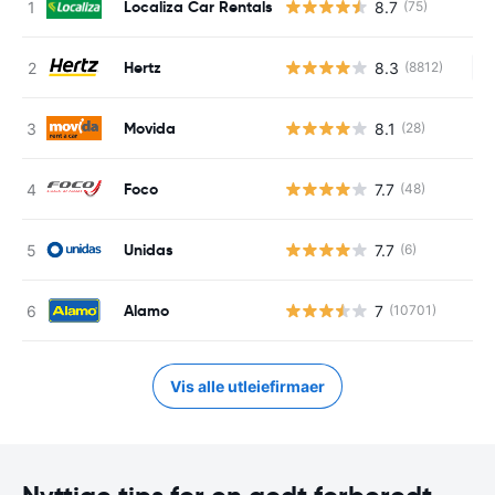
Localiza Car Rentals
8.7
(75)
Hertz
8.3
(8812)
In
Movida
8.1
(28)
Foco
7.7
(48)
Unidas
7.7
(6)
Alamo
7
(10701)
Vis alle utleiefirmaer