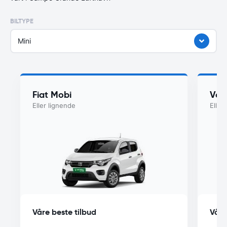
BILTYPE
Mini
Fiat Mobi
Vol
Eller lignende
Eller
Våre beste tilbud
Våre