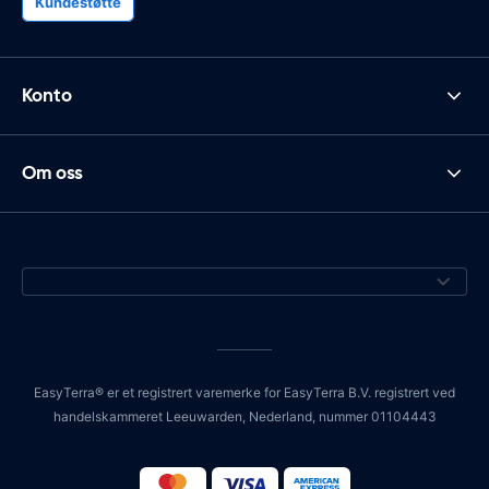
Kundestøtte
Konto
Om oss
EasyTerra® er et registrert varemerke for EasyTerra B.V. registrert ved
handelskammeret Leeuwarden, Nederland, nummer 01104443