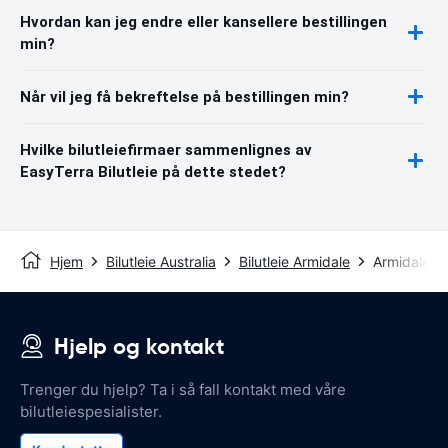
Hvordan kan jeg endre eller kansellere bestillingen
min?
Når vil jeg få bekreftelse på bestillingen min?
Hvilke bilutleiefirmaer sammenlignes av
EasyTerra Bilutleie på dette stedet?
Hjem
Bilutleie Australia
Bilutleie Armidale
Armidale L
Hjelp og kontakt
Trenger du hjelp? Ta i så fall kontakt med våre
bilutleiespesialister.