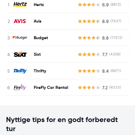
Hertz
6.9
(8812)
In
Avis
8.9
(7437)
In
Budget
8.8
(11512)
In
Sixt
7.7
(4356)
In
Thrifty
8.4
(6971)
In
FireFly Car Rental
7.2
(4033)
In
Nyttige tips for en godt forberedt
tur