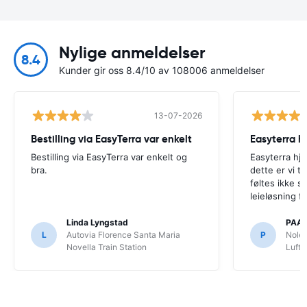
Nylige anmeldelser
8.4
Kunder gir oss 8.4/10 av 108006 anmeldelser
13-07-2026
Bestilling via EasyTerra var enkelt
Bestilling via EasyTerra var enkelt og
Easyterra hja
bra.
dette er vi t
føltes ikke s
leieløsning f
Linda Lyngstad
PAA
L
Autovia Florence Santa Maria
P
Noleg
Novella Train Station
Luft