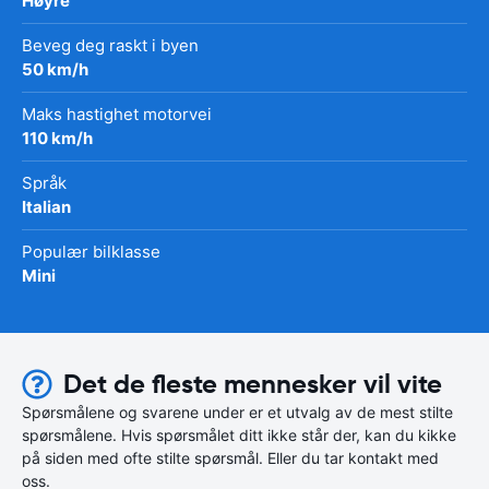
Høyre
Beveg deg raskt i byen
50 km/h
Maks hastighet motorvei
110 km/h
Språk
Italian
Populær bilklasse
Mini
Det de fleste mennesker vil vite
Spørsmålene og svarene under er et utvalg av de mest stilte
spørsmålene. Hvis spørsmålet ditt ikke står der, kan du kikke
på siden med ofte stilte spørsmål. Eller du tar kontakt med
oss.