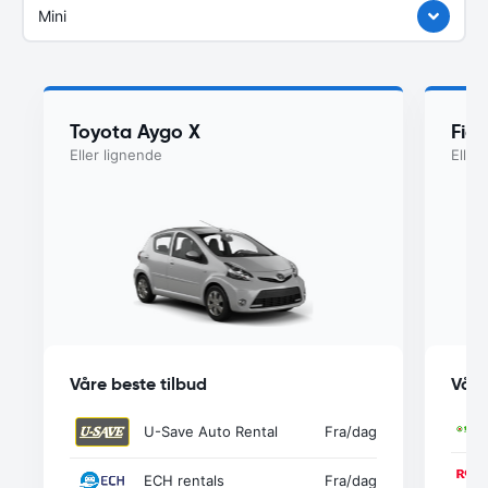
Mini
Toyota Aygo X
Fia
Eller lignende
Eller
Våre beste tilbud
Våre
U-Save Auto Rental
Fra
/dag
ECH rentals
Fra
/dag