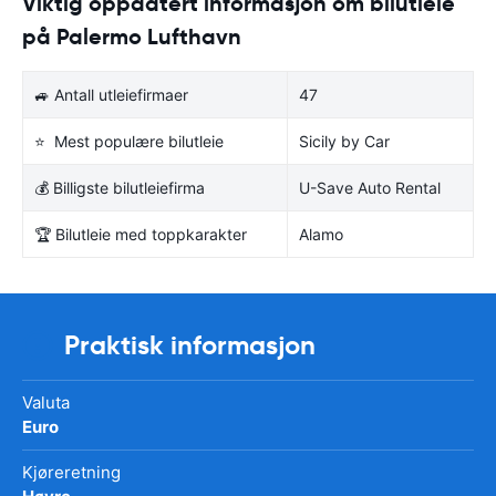
Viktig oppdatert informasjon om bilutleie
på Palermo Lufthavn
🚙 Antall utleiefirmaer
47
⭐ Mest populære bilutleie
Sicily by Car
💰 Billigste bilutleiefirma
U-Save Auto Rental
🏆 Bilutleie med toppkarakter
Alamo
Praktisk informasjon
Valuta
Euro
Kjøreretning