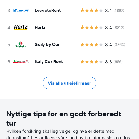
LocautoRent
8.4
(1867)
Hertz
8.4
(8812)
Sicily by Car
8.4
(3863)
Italy Car Rent
8.3
(656)
Vis alle utleiefirmaer
Nyttige tips for en godt forberedt
tur
Hvilken forsikring skal jeg velge, og hva er dette med
depositum? Les artiklene våre med nyttig informasjon og tips