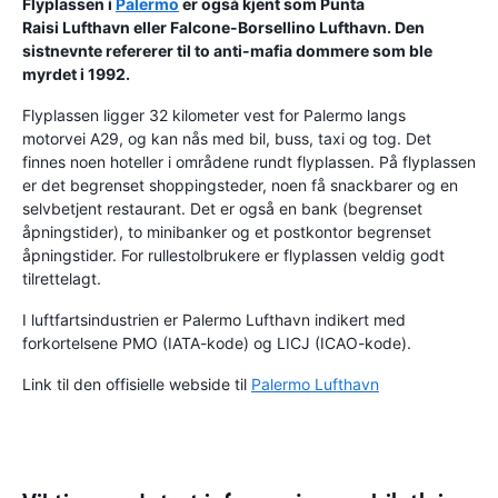
Flyplassen i
Palermo
er også kjent som
Punta
Raisi Lufthavn
eller
Falcone-Borsellino Lufthavn
. Den
sistnevnte refererer til to anti-mafia dommere som ble
myrdet i 1992.
Flyplassen ligger 32 kilometer vest for Palermo langs
motorvei A29, og kan nås med bil, buss, taxi og tog. Det
finnes noen hoteller i områdene rundt flyplassen. På flyplassen
er det begrenset shoppingsteder, noen få snackbarer og en
selvbetjent restaurant. Det er også en bank (begrenset
åpningstider), to minibanker og et postkontor begrenset
åpningstider. For rullestolbrukere er flyplassen veldig godt
tilrettelagt.
I luftfartsindustrien er Palermo Lufthavn indikert med
forkortelsene PMO (IATA-kode) og LICJ (ICAO-kode).
Link til den offisielle webside til
Palermo Lufthavn