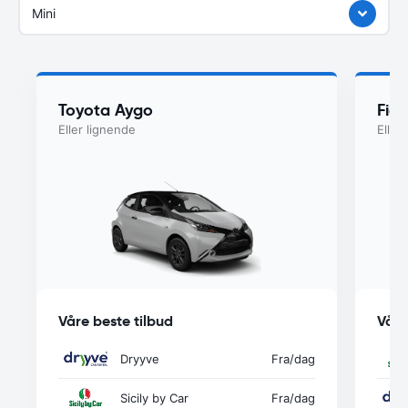
Mini
Toyota Aygo
Fia
Eller lignende
Eller
Våre beste tilbud
Våre
Dryyve
Fra
/dag
Sicily by Car
Fra
/dag