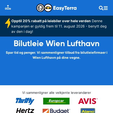
Opptil 20% rabatt på leiebiler over hele verden
Denne
kampanjen er gyldig frem til 11. august 2026 - benytt deg
av den i dag!
Bilutleie Wien Lufthavn
Spar tid og penger. Vi sammenligner tilbud fra bilutleiefirmaer i
Wien Lufthavn på dine vegne.
Vi sammenligner alle velkjente leverandører