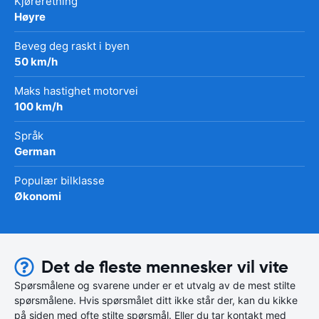
Kjøreretning
Høyre
Beveg deg raskt i byen
50 km/h
Maks hastighet motorvei
100 km/h
Språk
German
Populær bilklasse
Økonomi
Det de fleste mennesker vil vite
Spørsmålene og svarene under er et utvalg av de mest stilte
spørsmålene. Hvis spørsmålet ditt ikke står der, kan du kikke
på siden med ofte stilte spørsmål. Eller du tar kontakt med