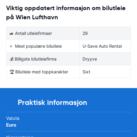
Viktig oppdatert informasjon om bilutleie
på Wien Lufthavn
🚙 Antall utleiefirmaer
29
⭐ Mest populære bilutleie
U-Save Auto Rental
💰 Billigste bilutleiefirma
Dryyve
🏆 Bilutleie med toppkarakter
Sixt
Praktisk informasjon
Valuta
Euro