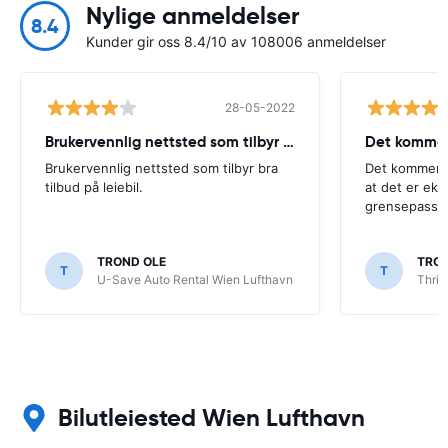
Nylige anmeldelser
8.4
Kunder gir oss 8.4/10 av 108006 anmeldelser
28-05-2022
Brukervennlig nettsted som tilbyr bra
Det kommer 
Brukervennlig nettsted som tilbyr bra
Det kommer d
tilbud på leiebil.
at det er ekst
grensepasser
TROND OLE
TRON
T
T
U-Save Auto Rental Wien Lufthavn
Thrif
Bilutleiested Wien Lufthavn