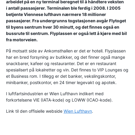
arbeidet på en ny terminal beregnet til å håndtere veksten
i antall passasjerer. Terminalen ble ferdig i 2008. I 2005
betjente Viennese lufthavn nærmere 18 millioner
passasjerer. Fra undergrunns togstasjonen avgår Flytoget
til byens sentrum hver 30 minutt, og det finnes også en
bussrute til sentrum. Flyplassen er også lett å kjøre med bil
fra motorveien.
På motsatt side av Ankomsthallen er det er hotell. Flyplassen
har en bred forsyning av butikker, og det finner også mange
snackbarer, kafeer og restauranter. Det er en restaurant
spesialisert på lokalretter og vin. Det finnes to VIP Lounges og
et Business rom. I tillegg er det banker, vekslingskontor,
minibanker, postkontor, en 24 timer legevakt og apotek.
I luftfartsindustrien er Wien Lufthavn indikert med
forkortelsene VIE (IATA-kode) og LOWW (ICAO-kode).
Link til den offisielle webside
Wien Lufthavn
.