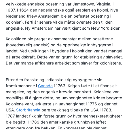
vellykkede engelske bosetning var Jamestown, Virginia, i
1607. I 1624 den nederlandske også etablert en koloni. Nye
Nederland (New Amsterdam ble en befestet bosetning i
kolonien). Førti år senere vil de måtte overlate den til den
engelske. Ny Amsterdam har vært kjent som New York siden.
Kolonitiden ble preget av sammenstøt mellom bosetterne
(hovedsakelig engelsk) og de opprinnelige innbyggerne i
landet. Ved utviklingen i bygdene i kolonitiden var det mangel
på arbeidskraft. Dette var en grunn for etablering av slaveriet.
Det var mange afrikanere arbeidet som slaver for kolonistene.
Etter den franske og indianske krig nybyggerne slo
franskmennene i
Canada
i 1763. Krigen førte til et finansielt
mangelen, og den engelske krevde mer skatt. Koloniene var
motvillige til å gjøre dette, og uavhengigheten krigen begynte.
Koloniene vant, erklærte sin uavhengighet i 1776 og dannet
USA.
Storbritannia
bare trakk seg tilbake fra USA i 1783. I
1787 landet fikk sin første grunnlov hvor menneskerettigheter
ble begått. I 1789 den amerikanske grunnloven løftet
ytterligere opp fra bakken. En kongressen ble dannet