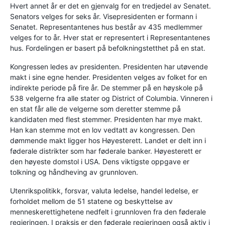
Hvert annet år er det en gjenvalg for en tredjedel av Senatet.
Senators velges for seks år. Visepresidenten er formann i
Senatet. Representantenes hus består av 435 medlemmer
velges for to år. Hver stat er representert i Representantenes
hus. Fordelingen er basert på befolkningstetthet på en stat.
Kongressen ledes av presidenten. Presidenten har utøvende
makt i sine egne hender. Presidenten velges av folket for en
indirekte periode på fire år. De stemmer på en høyskole på
538 velgerne fra alle stater og District of Columbia. Vinneren i
en stat får alle de velgerne som deretter stemme på
kandidaten med flest stemmer. Presidenten har mye makt.
Han kan stemme mot en lov vedtatt av kongressen. Den
dømmende makt ligger hos Høyesterett. Landet er delt inn i
føderale distrikter som har føderale banker. Høyesterett er
den høyeste domstol i USA. Dens viktigste oppgave er
tolkning og håndheving av grunnloven.
Utenrikspolitikk, forsvar, valuta ledelse, handel ledelse, er
forholdet mellom de 51 statene og beskyttelse av
menneskerettighetene nedfelt i grunnloven fra den føderale
regjeringen. I praksis er den føderale regjeringen også aktiv i