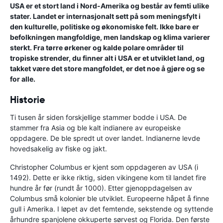
USA er et stort land i Nord-Amerika og består av femti ulike
stater. Landet er internasjonalt sett på som meningsfylt i
den kulturelle, politiske og økonomiske felt. Ikke bare er
befolkningen mangfoldige, men landskap og klima varierer
sterkt. Fra tørre ørkener og kalde polare områder til
tropiske strender, du finner alt i USA er et utviklet land, og
takket være det store mangfoldet, er det noe å gjøre og se
for alle.
Historie
Ti tusen år siden forskjellige stammer bodde i USA. De
stammer fra Asia og ble kalt indianere av europeiske
oppdagere. De ble spredt ut over landet. Indianerne levde
hovedsakelig av fiske og jakt.
Christopher Columbus er kjent som oppdageren av USA (i
1492). Dette er ikke riktig, siden vikingene kom til landet fire
hundre år før (rundt år 1000). Etter gjenoppdagelsen av
Columbus små kolonier ble utviklet. Europeerne håpet å finne
gull i Amerika. I løpet av det femtende, sekstende og syttende
århundre spanjolene okkuperte sørvest og Florida. Den første