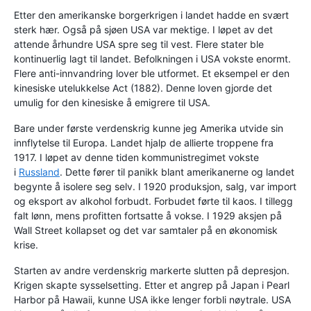
Etter den amerikanske borgerkrigen i landet hadde en svært
sterk hær. Også på sjøen USA var mektige. I løpet av det
attende århundre USA spre seg til vest. Flere stater ble
kontinuerlig lagt til landet. Befolkningen i USA vokste enormt.
Flere anti-innvandring lover ble utformet. Et eksempel er den
kinesiske utelukkelse Act (1882). Denne loven gjorde det
umulig for den kinesiske å emigrere til USA.
Bare under første verdenskrig kunne jeg Amerika utvide sin
innflytelse til Europa. Landet hjalp de allierte troppene fra
1917. I løpet av denne tiden kommunistregimet vokste
i
Russland
. Dette fører til panikk blant amerikanerne og landet
begynte å isolere seg selv. I 1920 produksjon, salg, var import
og eksport av alkohol forbudt. Forbudet førte til kaos. I tillegg
falt lønn, mens profitten fortsatte å vokse. I 1929 aksjen på
Wall Street kollapset og det var samtaler på en økonomisk
krise.
Starten av andre verdenskrig markerte slutten på depresjon.
Krigen skapte sysselsetting. Etter et angrep på Japan i Pearl
Harbor på Hawaii, kunne USA ikke lenger forbli nøytrale. USA