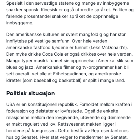
Spesielt i den sørvestlige statene og mange av innbyggerne
snakker spansk. Kinesisk er også utbredte språket. En liten og
fallende prosentandel snakker språket de opprinnelige
innbyggerne.
Den amerikanske kulturen er svært mangfoldig og har stor
innflytelse på vestlige samfunn. Over hele verden
amerikanske fastfood kjedene er funnet (f.eks McDonald's).
Den myke drikke Coca Cola er også drikkes over hele verden.
Mange typer musikk funnet sin opprinnelse i Amerika, slik som
blues og jazz. Amerikanske filmer og tv-programmer kan bli
sett overalt, vet alle at Frihetsgudinnen, og amerikanske
idretter (som baseball og basketball) er spilt i mange land.
Politisk situasjon
USA er en konstitusjonell republikk. Forholdet mellom kraften i
føderasjon og delstater er lovfestede. Også de enkelte
relasjonene mellom den lovgivende, utøvende og dømmende
er makt regulert ved lov. Rettsvesenet makten ligger i
hendene på kongressen. Dette består av Representantenes
hus og Senatet. Hver stat velger to medlemmer av Senatet.