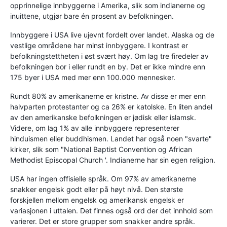
opprinnelige innbyggerne i Amerika, slik som indianerne og
inuittene, utgjør bare én prosent av befolkningen.
Innbyggere i USA live ujevnt fordelt over landet. Alaska og de
vestlige områdene har minst innbyggere. I kontrast er
befolkningstettheten i øst svært høy. Om lag tre firedeler av
befolkningen bor i eller rundt en by. Det er ikke mindre enn
175 byer i USA med mer enn 100.000 mennesker.
Rundt 80% av amerikanerne er kristne. Av disse er mer enn
halvparten protestanter og ca 26% er katolske. En liten andel
av den amerikanske befolkningen er jødisk eller islamsk.
Videre, om lag 1% av alle innbyggere representerer
hinduismen eller buddhismen. Landet har også noen "svarte"
kirker, slik som "National Baptist Convention og African
Methodist Episcopal Church '. Indianerne har sin egen religion.
USA har ingen offisielle språk. Om 97% av amerikanerne
snakker engelsk godt eller på høyt nivå. Den største
forskjellen mellom engelsk og amerikansk engelsk er
variasjonen i uttalen. Det finnes også ord der det innhold som
varierer. Det er store grupper som snakker andre språk.