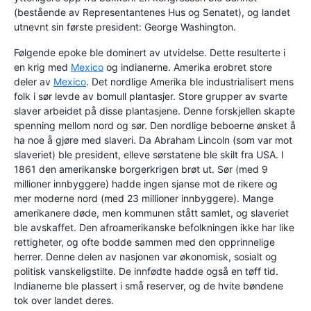
(bestående av Representantenes Hus og Senatet), og landet
utnevnt sin første president: George Washington.
Følgende epoke ble dominert av utvidelse. Dette resulterte i
en krig med
Mexico
og indianerne. Amerika erobret store
deler av
Mexico
. Det nordlige Amerika ble industrialisert mens
folk i sør levde av bomull plantasjer. Store grupper av svarte
slaver arbeidet på disse plantasjene. Denne forskjellen skapte
spenning mellom nord og sør. Den nordlige beboerne ønsket å
ha noe å gjøre med slaveri. Da Abraham Lincoln (som var mot
slaveriet) ble president, elleve sørstatene ble skilt fra USA. I
1861 den amerikanske borgerkrigen brøt ut. Sør (med 9
millioner innbyggere) hadde ingen sjanse mot de rikere og
mer moderne nord (med 23 millioner innbyggere). Mange
amerikanere døde, men kommunen stått samlet, og slaveriet
ble avskaffet. Den afroamerikanske befolkningen ikke har like
rettigheter, og ofte bodde sammen med den opprinnelige
herrer. Denne delen av nasjonen var økonomisk, sosialt og
politisk vanskeligstilte. De innfødte hadde også en tøff tid.
Indianerne ble plassert i små reserver, og de hvite bøndene
tok over landet deres.