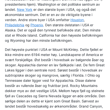
presidentens hjem). Washington er det politiske sentrum av
landet.
New York
er den største byen i USA, og også det
økonomiske sentrum. Det er en av de viktigste byene i
verden. Andre store byer i USA omfatter
Houston
,
Philadelphia
og
Phoenix
. Den største delstaten i USA er
Alaska. Det er også den tynnest befolkede stat. Den minste
stat er Rhode Island. California har den høyeste befolkningen
og Wyoming har den minste befolkningen.
Det høyeste punktet i USA er Mount McKinley. Dette fjellet er
ikke mindre enn 6194 meter høy. Landskapene of America er
svært forskjellige. Øst består i hovedsak av bølgende åser og
skoger. Appalachia danner en lav fjellkjede i øst. De fem Great
Lakes ligger i den sentrale nord. Sørøst består i hovedsak av
subtropiske skoger og mangrove, særlig i Florida. I Ohio og
Tennessee daler ligger vest for Appalachia. Disse dalene
består av rullende åser og fruktbar jord. Rocky Mountains
dekker mye av det vestlige USA. Mellom høye fjell og steinete
fjell av Cascades og Sierra Nevada ligger en øde område. Den
sørlige delen av dette er kjent som Great Basin. Sørvest av
landet består hovedsakelig av ørkenområder. Grand Canyon,