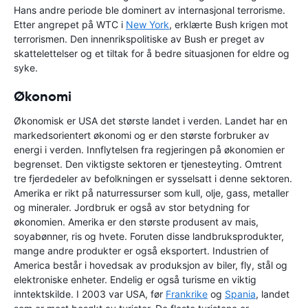
Hans andre periode ble dominert av internasjonal terrorisme.
Etter angrepet på WTC i
New York
, erklærte Bush krigen mot
terrorismen. Den innenrikspolitiske av Bush er preget av
skattelettelser og et tiltak for å bedre situasjonen for eldre og
syke.
Økonomi
Økonomisk er USA det største landet i verden. Landet har en
markedsorientert økonomi og er den største forbruker av
energi i verden. Innflytelsen fra regjeringen på økonomien er
begrenset. Den viktigste sektoren er tjenesteyting. Omtrent
tre fjerdedeler av befolkningen er sysselsatt i denne sektoren.
Amerika er rikt på naturressurser som kull, olje, gass, metaller
og mineraler. Jordbruk er også av stor betydning for
økonomien. Amerika er den største produsent av mais,
soyabønner, ris og hvete. Foruten disse landbruksprodukter,
mange andre produkter er også eksportert. Industrien of
America består i hovedsak av produksjon av biler, fly, stål og
elektroniske enheter. Endelig er også turisme en viktig
inntektskilde. I 2003 var USA, før
Frankrike
og
Spania
, landet