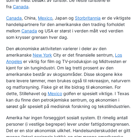
som er mest besøkt av turister. De fleste turistene er
fra
Canada
.
Canada
, China,
Mexico
, Japan og
Storbritannia
er de viktigste
handelspartnere for den amerikanske den trading forholdet
mellom
Canada
og USA er størst i verden målt ved verdien
som krysser grensen hver dag.
Den økonomiske aktiviteten varierer i deler av den
amerikanske
New York
City er det finansielle sentrum,
Los
Angeles
er viktig for film og TV-produksjon og Midtvesten er
kjent for sin tungindustri. Om lag tretti prosent av den
amerikanske består av skogsområder. Disse skogene ikke
bare levere tømmer, men brukes også til rekreasjon, naturvern
og matforsyning. Fiske gir et lite bidrag til økonomien. For
dette, Stillehavet og
Mexico
golfen er spesielt viktige. I Texas
kan du finne den petrokjemiske sentrum, og økonomien i
sørøst går spesielt på medisinsk forskning og tekstilindustrien.
Amerika har ingen forseggjort sosialt system. Et rimelig antall
personer (i vestlige begreper) lever under fattigdomsgrensen.
Det er en stor økonomisk ulikhet. Handelsunderskuddet er gitt
mange (inter) nasjonale kritikk og gjør mange amerikanske