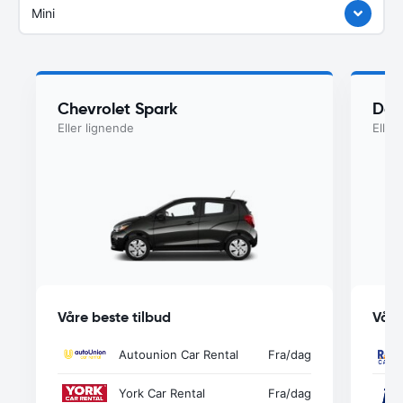
Mini
Chevrolet Spark
Dod
Eller lignende
Eller
Våre beste tilbud
Våre
Autounion Car Rental
Fra
/dag
York Car Rental
Fra
/dag