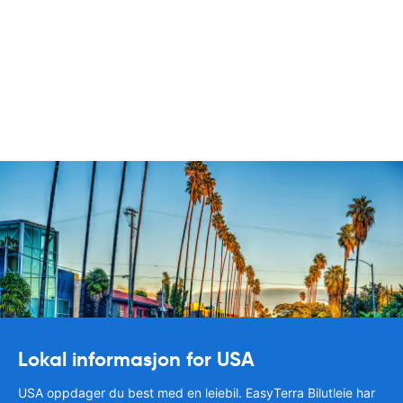
Lokal informasjon for USA
USA oppdager du best med en leiebil. EasyTerra Bilutleie har