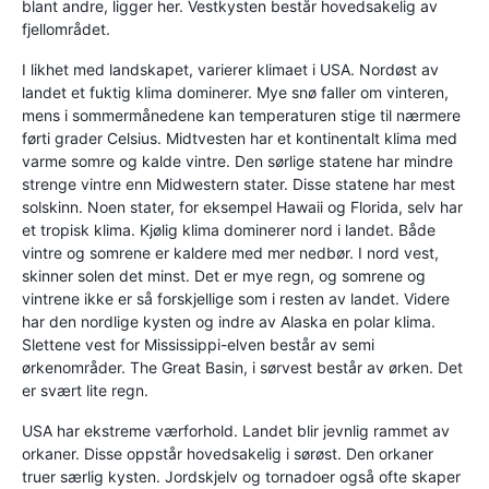
blant andre, ligger her. Vestkysten består hovedsakelig av
fjellområdet.
I likhet med landskapet, varierer klimaet i USA. Nordøst av
landet et fuktig klima dominerer. Mye snø faller om vinteren,
mens i sommermånedene kan temperaturen stige til nærmere
førti grader Celsius. Midtvesten har et kontinentalt klima med
varme somre og kalde vintre. Den sørlige statene har mindre
strenge vintre enn Midwestern stater. Disse statene har mest
solskinn. Noen stater, for eksempel Hawaii og Florida, selv har
et tropisk klima. Kjølig klima dominerer nord i landet. Både
vintre og somrene er kaldere med mer nedbør. I nord vest,
skinner solen det minst. Det er mye regn, og somrene og
vintrene ikke er så forskjellige som i resten av landet. Videre
har den nordlige kysten og indre av Alaska en polar klima.
Slettene vest for Mississippi-elven består av semi
ørkenområder. The Great Basin, i sørvest består av ørken. Det
er svært lite regn.
USA har ekstreme værforhold. Landet blir jevnlig rammet av
orkaner. Disse oppstår hovedsakelig i sørøst. Den orkaner
truer særlig kysten. Jordskjelv og tornadoer også ofte skaper