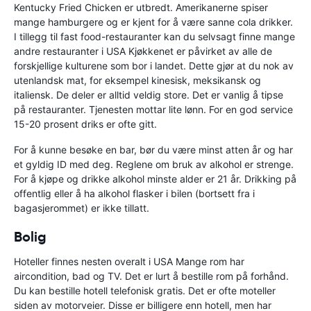
Kentucky Fried Chicken er utbredt. Amerikanerne spiser
mange hamburgere og er kjent for å være sanne cola drikker.
I tillegg til fast food-restauranter kan du selvsagt finne mange
andre restauranter i USA Kjøkkenet er påvirket av alle de
forskjellige kulturene som bor i landet. Dette gjør at du nok av
utenlandsk mat, for eksempel kinesisk, meksikansk og
italiensk. De deler er alltid veldig store. Det er vanlig å tipse
på restauranter. Tjenesten mottar lite lønn. For en god service
15-20 prosent driks er ofte gitt.
For å kunne besøke en bar, bør du være minst atten år og har
et gyldig ID med deg. Reglene om bruk av alkohol er strenge.
For å kjøpe og drikke alkohol minste alder er 21 år. Drikking på
offentlig eller å ha alkohol flasker i bilen (bortsett fra i
bagasjerommet) er ikke tillatt.
Bolig
Hoteller finnes nesten overalt i USA Mange rom har
aircondition, bad og TV. Det er lurt å bestille rom på forhånd.
Du kan bestille hotell telefonisk gratis. Det er ofte moteller
siden av motorveier. Disse er billigere enn hotell, men har