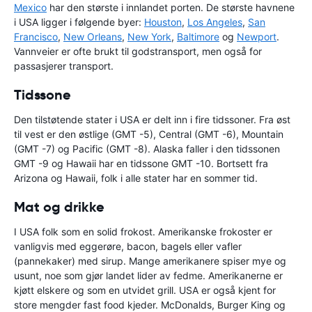
Mexico
har den største i innlandet porten. De største havnene
i USA ligger i følgende byer:
Houston
,
Los Angeles
,
San
Francisco
,
New Orleans
,
New York
,
Baltimore
og
Newport
.
Vannveier er ofte brukt til godstransport, men også for
passasjerer transport.
Tidssone
Den tilstøtende stater i USA er delt inn i fire tidssoner. Fra øst
til vest er den østlige (GMT -5), Central (GMT -6), Mountain
(GMT -7) og Pacific (GMT -8). Alaska faller i den tidssonen
GMT -9 og Hawaii har en tidssone GMT -10. Bortsett fra
Arizona og Hawaii, folk i alle stater har en sommer tid.
Mat og drikke
I USA folk som en solid frokost. Amerikanske frokoster er
vanligvis med eggerøre, bacon, bagels eller vafler
(pannekaker) med sirup. Mange amerikanere spiser mye og
usunt, noe som gjør landet lider av fedme. Amerikanerne er
kjøtt elskere og som en utvidet grill. USA er også kjent for
store mengder fast food kjeder. McDonalds, Burger King og