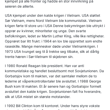
kjempet på alle fronter og hadde en stor innvirkning på
seieren de allierte.
USA kjempet under den kalde krigen i Vietnam. USA støttet
Sør Vietnam, mens Nord Vietnam ble kommunistisk. Vietnam
krigen førte til store uro i USA Denne bekymringen ble uttrykt i
opprør av kvinner, minoriteter og unge. Den svarte
befolkningen, ledet av Martin Luther King, ville like rettigheter.
Opprøret bar litt frukt: i 1964 en lov ble opprettet som endte
raseskille. Mange mennesker døde under Vietnamkrigen. I
1973 USA tvunget seg til å trekke seg tilbake, slik at dårlig
trente hæren i Sør-Vietnam til skjebnen sin.
I 1980 Ronald Reagan ble president. Han var anti
kommunistiske og handlet besluttsomt mot Sovjetunionen. Da
Gorbatsjov kom til makten, var det samtaler mellom de to
lederne at våpenkontrollavtaler ble avsluttet. I 1988 George
Bush kom til makten. Et år senere han og Gorbatsjov formelt
avsluttet den kalde krigen. Sovjetunionen falt fra hverandre,
slik at USA mistet sin største motstander.
I 1992 Bill Clinton kom til kontoret. Under hans styre vokste