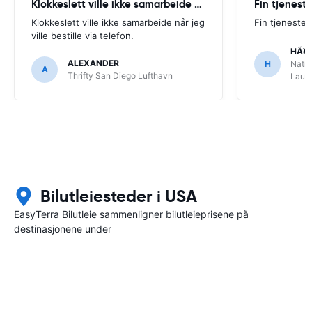
Klokkeslett ville ikke samarbeide når
Fin tjenest
Klokkeslett ville ikke samarbeide når jeg
Fin tjeneste
ville bestille via telefon.
HÃ¥
ALEXANDER
H
Natio
A
Thrifty San Diego Lufthavn
Laude
Bilutleiesteder i USA
EasyTerra Bilutleie sammenligner bilutleieprisene på
destinasjonene under