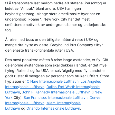
til å transportere last mellom nedre 48 statene. Persontog er
ledet av "Amtrak" blant andre. USA har ingen
høyhastighetstog. Mange store amerikanske byer har en
underjordisk T-bane ". New York City har det mest
omfattende nettverk av undergrunnsbaner og underjordiske
tog.
Å reise med buss er den billigste måten å reise i USA og
mange dra nytte av dette. Greyhound Bus Company tilbyr
den eneste transkontinentale ruter i USA.
Den mest populære måten å reise lange avstander, er fly. Gitt
de enorme avstandene som skal dekkes i landet, er det mye
flying. Reise til og fra USA, er selvfølgelig med fly. Landet er
godt rustet til mengden av personer som bruker luftfart. Store
flyplasser er
O'Hare Internasjonale Lufthavn
,
Los Angeles
Internasjonale Lufthavn
,
Dallas-Fort Worth Internasjonale
Lufthavn
,
John F. Kennedy Internasjonale Lufthavn
(i
New
York
City),
San Francisco Internasjonale Lufthavn
,
Denver
Internasjonale Lufthavn
,
Miami Internasjonale
Lufthavn
og
Orlando Internasjonale Lufthavn
.