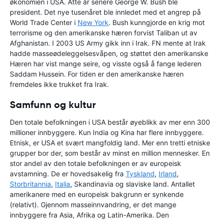
økonomien i USA. Åtte år senere George W. Bush ble
president. Det nye tusenåret ble innledet med et angrep på
World Trade Center i
New York
. Bush kunngjorde en krig mot
terrorisme og den amerikanske hæren forvist Taliban ut av
Afghanistan. I 2003 US Army gikk inn i Irak. FN mente at Irak
hadde masseødeleggelsesvåpen, og støttet den amerikanske
Hæren har vist mange seire, og visste også å fange lederen
Saddam Hussein. For tiden er den amerikanske hæren
fremdeles ikke trukket fra Irak.
Samfunn og kultur
Den totale befolkningen i USA består øyeblikk av mer enn 300
millioner innbyggere. Kun India og Kina har flere innbyggere.
Etnisk, er USA et svært mangfoldig land. Mer enn tretti etniske
grupper bor der, som består av minst en million mennesker. En
stor andel av den totale befolkningen er av europeisk
avstamning. De er hovedsakelig fra
Tyskland
,
Irland
,
Storbritannia
,
Italia
, Skandinavia og slaviske land. Antallet
amerikanere med en europeisk bakgrunn er synkende
(relativt). Gjennom masseinnvandring, er det mange
innbyggere fra Asia, Afrika og Latin-Amerika. Den