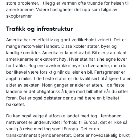
store problemer. I tillegg er varmen ofte truende for helsen til
amerikanerne. Videre hastigheter det opp som følge av
skogbranner.
Trafikk og infrastruktur
Amerika har en effektiv og godt vedlikeholdt veinett. Det er
mange motorveier i landet. Disse kobler stater, byer og
landlige områder. Amerika er landet av bil. Bil eierskap blant
amerikanerne er ekstremt høy. Hver stat har sine egne lover
for trafikk. Reglene avviker ikke mye fra hverandre, men du
bør likevel være forsiktig når du leier en bil. Fartsgrenser er
angitt i miles. I de fleste stater er du kvalifisert til å kjøre fra en
alder av seksten. Noen ganger er alder er atten. I de fleste
landene er det obligatorisk å kjøre med bilbeltet når du sitter
foran. Det er også delstater der du må bære en bilbeltet i
baksetet.
Du kan også velge å utforske landet med tog. Jernbanen
nettverket er underutviklet i forhold til Europa, det er ikke så
vanlig å reise med tog som i Europa. Det er en
transkontinentalt jernbanenettet. Dette er hovedsakelig brukt