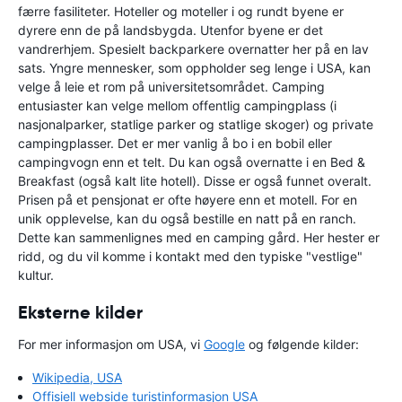
færre fasiliteter. Hoteller og moteller i og rundt byene er
dyrere enn de på landsbygda. Utenfor byene er det
vandrerhjem. Spesielt backparkere overnatter her på en lav
sats. Yngre mennesker, som oppholder seg lenge i USA, kan
velge å leie et rom på universitetsområdet. Camping
entusiaster kan velge mellom offentlig campingplass (i
nasjonalparker, statlige parker og statlige skoger) og private
campingplasser. Det er mer vanlig å bo i en bobil eller
campingvogn enn et telt. Du kan også overnatte i en Bed &
Breakfast (også kalt lite hotell). Disse er også funnet overalt.
Prisen på et pensjonat er ofte høyere enn et motell. For en
unik opplevelse, kan du også bestille en natt på en ranch.
Dette kan sammenlignes med en camping gård. Her hester er
ridd, og du vil komme i kontakt med den typiske "vestlige"
kultur.
Eksterne kilder
For mer informasjon om USA, vi
Google
og følgende kilder:
Wikipedia, USA
Offisiell webside turistinformasjon USA