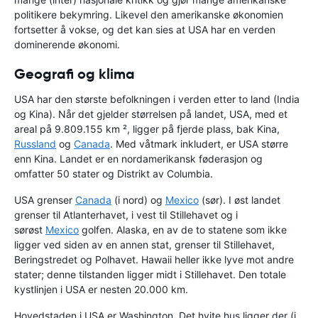
politikere bekymring. Likevel den amerikanske økonomien
fortsetter å vokse, og det kan sies at USA har en verden
dominerende økonomi.
Geografi og klima
USA har den største befolkningen i verden etter to land (India
og Kina). Når det gjelder størrelsen på landet, USA, med et
areal på 9.809.155 km ², ligger på fjerde plass, bak Kina,
Russland
og
Canada
. Med våtmark inkludert, er USA større
enn Kina. Landet er en nordamerikansk føderasjon og
omfatter 50 stater og Distrikt av Columbia.
USA grenser
Canada
(i nord) og
Mexico
(sør). I øst landet
grenser til Atlanterhavet, i vest til Stillehavet og i
sørøst
Mexico
golfen. Alaska, en av de to statene som ikke
ligger ved siden av en annen stat, grenser til Stillehavet,
Beringstredet og Polhavet. Hawaii heller ikke lyve mot andre
stater; denne tilstanden ligger midt i Stillehavet. Den totale
kystlinjen i USA er nesten 20.000 km.
Hovedstaden i USA er Washington. Det hvite hus ligger der (i