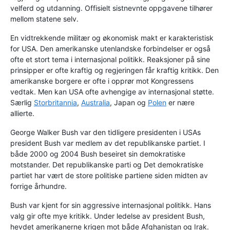
velferd og utdanning. Offisielt sistnevnte oppgavene tilhører
mellom statene selv.
En vidtrekkende militær og økonomisk makt er karakteristisk
for USA. Den amerikanske utenlandske forbindelser er også
ofte et stort tema i internasjonal politikk. Reaksjoner på sine
prinsipper er ofte kraftig og regjeringen får kraftig kritikk. Den
amerikanske borgere er ofte i opprør mot Kongressens
vedtak. Men kan USA ofte avhengige av internasjonal støtte.
Særlig
Storbritannia
,
Australia
, Japan og
Polen
er nære
allierte.
George Walker Bush var den tidligere presidenten i USAs
president Bush var medlem av det republikanske partiet. I
både 2000 og 2004 Bush beseiret sin demokratiske
motstander. Det republikanske parti og Det demokratiske
partiet har vært de store politiske partiene siden midten av
forrige århundre.
Bush var kjent for sin aggressive internasjonal politikk. Hans
valg gir ofte mye kritikk. Under ledelse av president Bush,
hevdet amerikanerne krigen mot både Afghanistan og Irak.