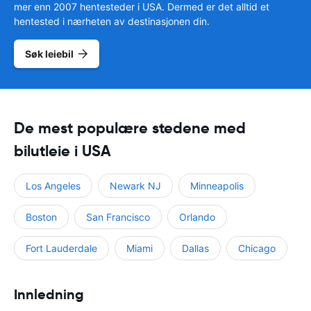
mer enn 2007 hentesteder i USA. Dermed er det alltid et
hentested i nærheten av destinasjonen din.
Søk leiebil
De mest populære stedene med
bilutleie i USA
Los Angeles
Newark NJ
Minneapolis
Boston
San Francisco
Orlando
Fort Lauderdale
Miami
Dallas
Chicago
Innledning