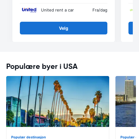
United rent a car
Fra
/dag
Velg
Populære byer i USA
Populær destinasjon
Populær de