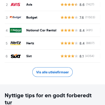
Avis
8.6
(7427)
In
Budget
7.6
(11503)
In
National Car Rental
8.4
(491)
In
Hertz
8.4
(8807)
In
Sixt
8.1
(4354)
In
Vis alle utleiefirmaer
Nyttige tips for en godt forberedt
tur