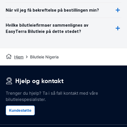
Når vil jeg få bekreftelse på bestillingen min?
Hvilke bilutleiefirmaer sammenlignes av
EasyTerra Bilutleie på dette stedet?
Hjem
Bilutleie Nigeria
Hjelp og kontakt
Trenger du hjelp? Ta i så fall kontakt med våre
bilutleiespesialister.
Kundestøtte