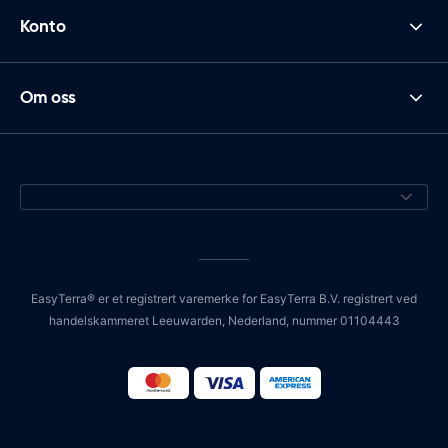
Konto
Om oss
EasyTerra® er et registrert varemerke for EasyTerra B.V. registrert ved
handelskammeret Leeuwarden, Nederland, nummer 01104443