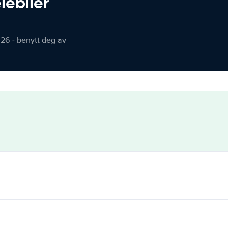
iebiler
026 - benytt deg av