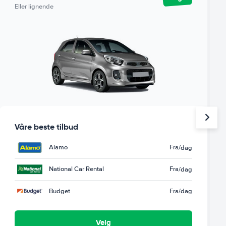
Eller lignende
Våre beste tilbud
Alamo
Fra
/dag
National Car Rental
Fra
/dag
Budget
Fra
/dag
Velg