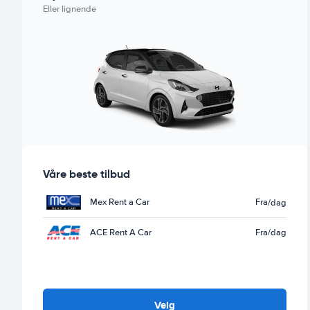
Eller lignende
Våre beste tilbud
Mex Rent a Car
Fra
/dag
ACE Rent A Car
Fra
/dag
Velg