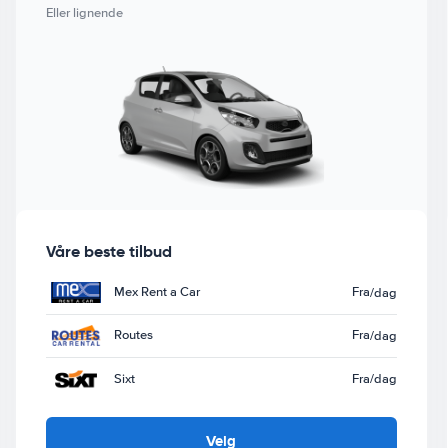
Eller lignende
Våre beste tilbud
Mex Rent a Car
Fra
/dag
Routes
Fra
/dag
Sixt
Fra
/dag
Velg