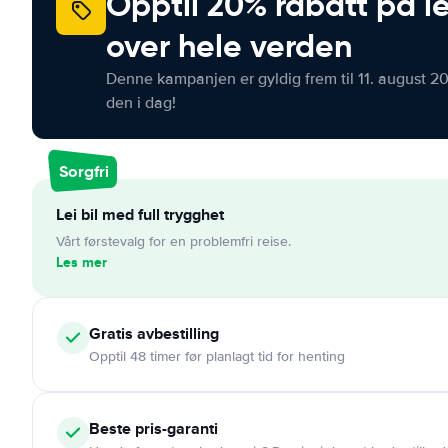
Opptil 20% rabatt på le
over hele verden
Denne kampanjen er gyldig frem til 11. august 2
den i dag!
Sorgfri
Lei bil med full trygghet
Vårt førstevalg for en problemfri reise.
Les mer
Gratis
avbestilling
Opptil 48 timer før planlagt tid for henting
Beste pris-garanti