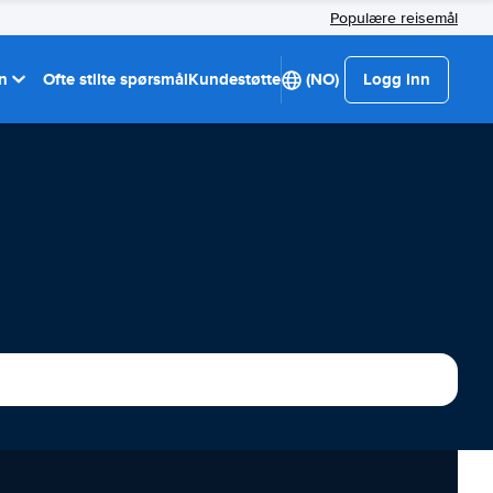
Populære reisemål
on
Ofte stilte spørsmål
Kundestøtte
(NO)
Logg inn