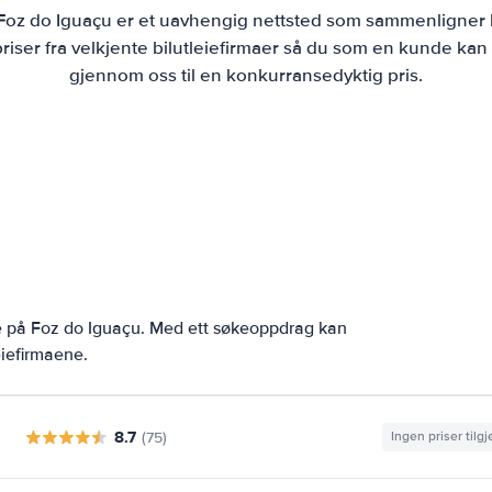
 Foz do Iguaçu er et uavhengig nettsted som sammenligner 
iser fra velkjente bilutleiefirmaer så du som en kunde kan b
gjennom oss til en konkurransedyktig pris.
e på Foz do Iguaçu. Med ett søkeoppdrag kan
eiefirmaene.
8.7
(75)
Ingen priser tilg