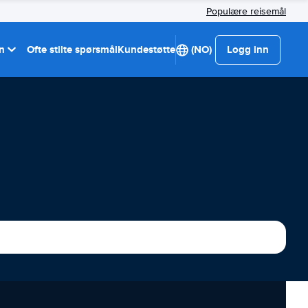
Populære reisemål
on
Ofte stilte spørsmål
Kundestøtte
(NO)
Logg inn