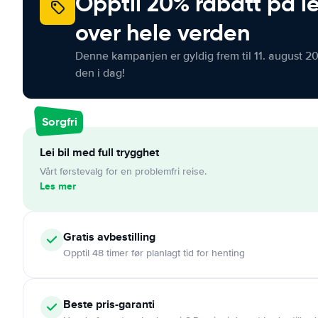
Opptil 20% rabatt på le
over hele verden
Denne kampanjen er gyldig frem til 11. august 2
den i dag!
Sorgfri
Lei bil med full trygghet
Vårt førstevalg for en problemfri reise.
Les mer
Gratis
avbestilling
Opptil 48 timer før planlagt tid for henting
Beste pris-garanti