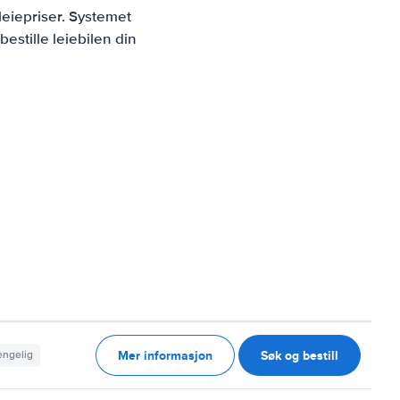
leiepriser. Systemet
estille leiebilen din
Mer informasjon
Søk og bestill
jengelig