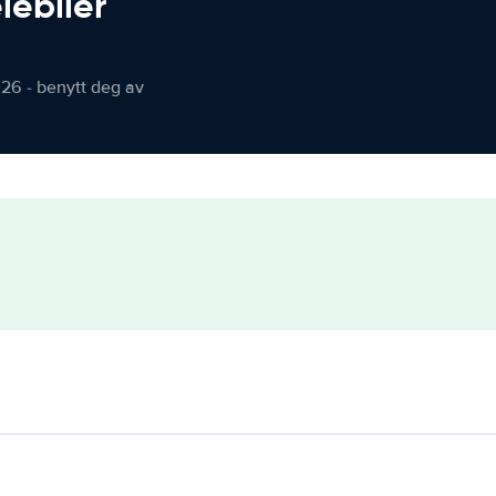
iebiler
026 - benytt deg av