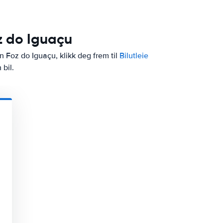
oz do Iguaçu
nn Foz do Iguaçu, klikk deg frem til
Bilutleie
 bil.