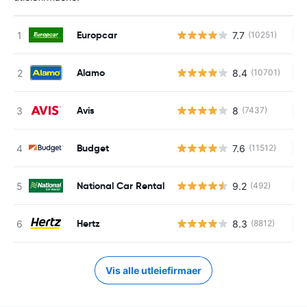
Europcar
7.7
(10251)
In
Alamo
8.4
(10701)
In
Avis
8
(7437)
In
Budget
7.6
(11512)
In
National Car Rental
9.2
(492)
In
Hertz
8.3
(8812)
In
Vis alle utleiefirmaer