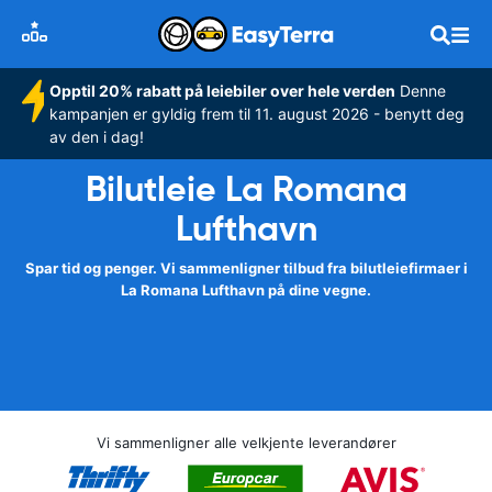
Opptil 20% rabatt på leiebiler over hele verden
Denne
kampanjen er gyldig frem til 11. august 2026 - benytt deg
av den i dag!
Bilutleie La Romana
Lufthavn
Spar tid og penger. Vi sammenligner tilbud fra bilutleiefirmaer i
La Romana Lufthavn på dine vegne.
Vi sammenligner alle velkjente leverandører