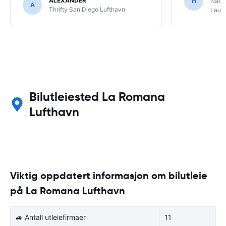
ALEXANDER
H
Natio
A
Thrifty San Diego Lufthavn
Laude
Bilutleiested La Romana
Lufthavn
Viktig oppdatert informasjon om bilutleie
på La Romana Lufthavn
🚙 Antall utleiefirmaer
11