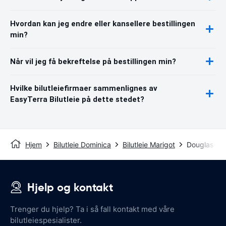
Hvordan kan jeg endre eller kansellere bestillingen
min?
Når vil jeg få bekreftelse på bestillingen min?
Hvilke bilutleiefirmaer sammenlignes av
EasyTerra Bilutleie på dette stedet?
Hjem
Bilutleie Dominica
Bilutleie Marigot
Douglas-Cha
Hjelp og kontakt
Trenger du hjelp? Ta i så fall kontakt med våre
bilutleiespesialister.