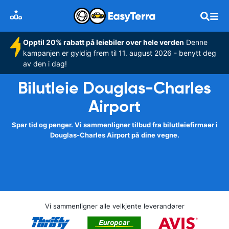
Opptil 20% rabatt på leiebiler over hele verden
Denne
kampanjen er gyldig frem til 11. august 2026 - benytt deg
av den i dag!
Bilutleie Douglas-Charles
Airport
Spar tid og penger. Vi sammenligner tilbud fra bilutleiefirmaer i
Douglas-Charles Airport på dine vegne.
Vi sammenligner alle velkjente leverandører