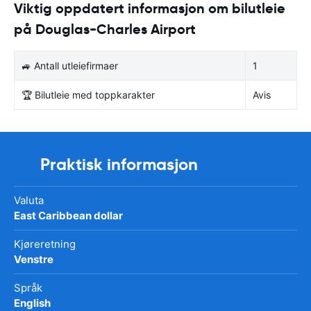
Viktig oppdatert informasjon om bilutleie
på Douglas-Charles Airport
🚙 Antall utleiefirmaer
1
🏆 Bilutleie med toppkarakter
Avis
Praktisk informasjon
Valuta
East Caribbean dollar
Kjøreretning
Venstre
Språk
English