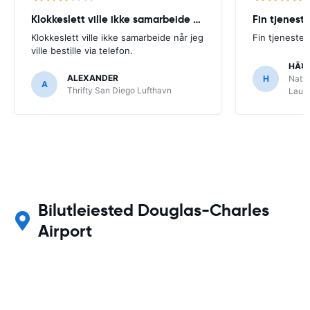
Klokkeslett ville ikke samarbeide når
Fin tjenest
Klokkeslett ville ikke samarbeide når jeg
Fin tjeneste
ville bestille via telefon.
HÃ¥
ALEXANDER
H
Natio
A
Thrifty San Diego Lufthavn
Laude
Bilutleiested Douglas-Charles
Airport