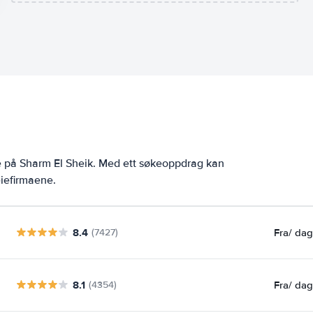
e på Sharm El Sheik. Med ett søkeoppdrag kan
eiefirmaene.
8.4
Fra
/ da
(7427)
8.1
Fra
/ da
(4354)