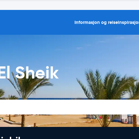
Informasjon og reiseinspirasj
El Sheik