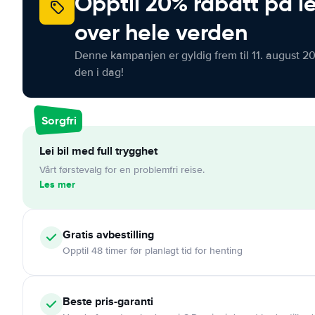
Opptil 20% rabatt på le
over hele verden
Denne kampanjen er gyldig frem til 11. august 2
den i dag!
Sorgfri
Lei bil med full trygghet
Vårt førstevalg for en problemfri reise.
Les mer
Gratis
avbestilling
Opptil 48 timer før planlagt tid for henting
Beste pris-garanti