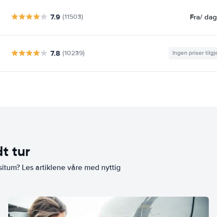
7.9
Fra
/ da
(11503)
7.8
(10239)
Ingen priser tilg
t tur
situm? Les artiklene våre med nyttig