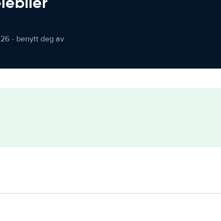
iebiler
026 - benytt deg av