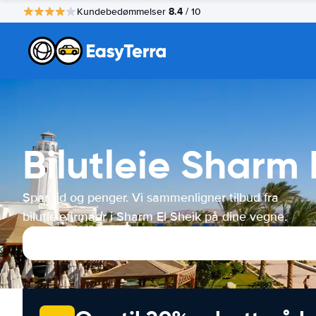
8.4
Kundebedømmelser
/ 10
Bilutleie Sharm 
Spar tid og penger. Vi sammenligner tilbud fra
bilutleiefirmaer i Sharm El Sheik på dine vegne.