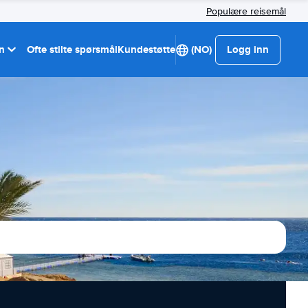
Populære reisemål
on
Ofte stilte spørsmål
Kundestøtte
(NO)
Logg inn