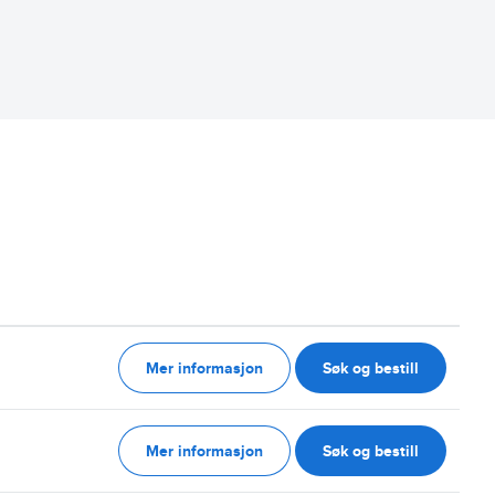
Mer informasjon
Søk og bestill
g
Mer informasjon
Søk og bestill
g