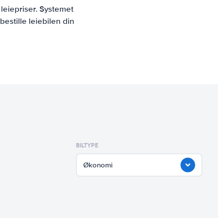
leiepriser. Systemet
estille leiebilen din
BILTYPE
Økonomi