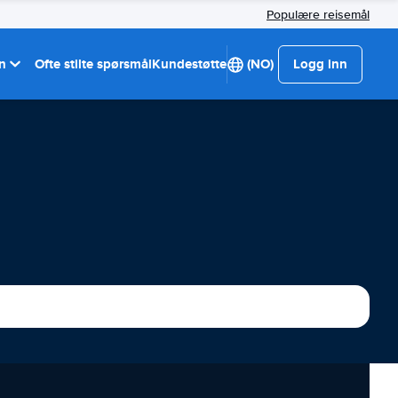
Populære reisemål
on
Ofte stilte spørsmål
Kundestøtte
(NO)
Logg inn