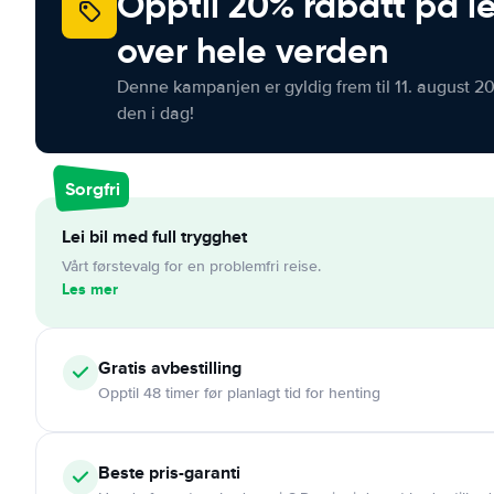
Opptil 20% rabatt på le
over hele verden
Denne kampanjen er gyldig frem til 11. august 2
den i dag!
Sorgfri
Lei bil med full trygghet
Vårt førstevalg for en problemfri reise.
Les mer
Gratis
avbestilling
Opptil 48 timer før planlagt tid for henting
Beste pris-garanti