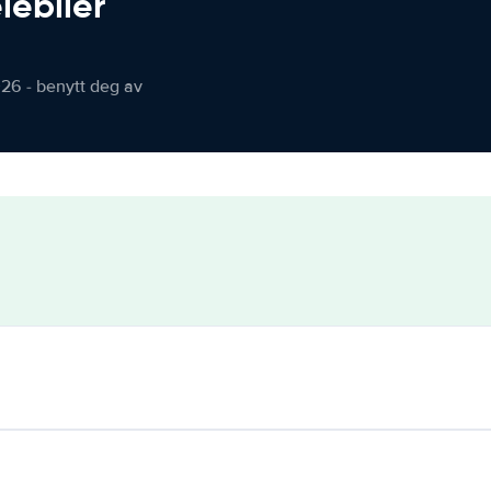
iebiler
026 - benytt deg av