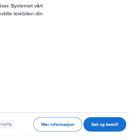
ser. Systemet vårt
tille leiebilen din
Mer informasjon
Søk og bestill
jengelig