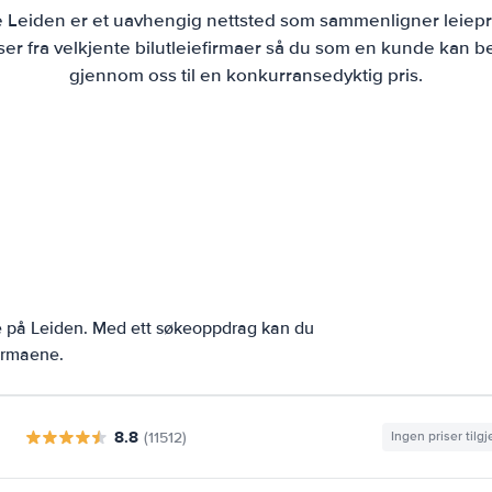
ie Leiden er et uavhengig nettsted som sammenligner leiepri
r fra velkjente bilutleiefirmaer så du som en kunde kan bes
gjennom oss til en konkurransedyktig pris.
e på Leiden. Med ett søkeoppdrag kan du
firmaene.
8.8
(11512)
Ingen priser tilg