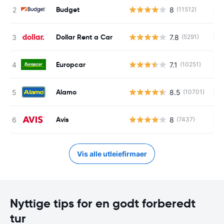
Budget
8
(11512)
In
Dollar Rent a Car
7.8
(5291)
In
Europcar
7.1
(10251)
In
Alamo
8.5
(10701)
In
Avis
8
(7437)
In
Vis alle utleiefirmaer
Nyttige tips for en godt forberedt
tur