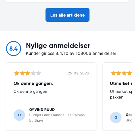
Les alle artiklene
Nylige anmeldelser
8.4
Kunder gir oss 8.4/10 av 108006 anmeldelser
25-02-2026
Ok denne gangen.
Utmerket spe
Ok denne gangen.
Utmerket spesi
pakken
OYVIND RUUD
Geir
O
Budget Gran Canaria Las Palmas
G
Budge
Lufthavn