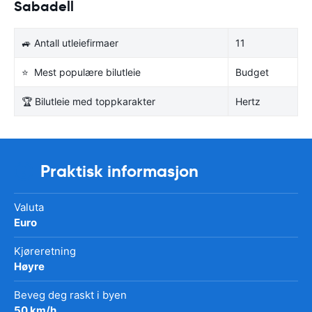
Sabadell
🚙 Antall utleiefirmaer
11
⭐ Mest populære bilutleie
Budget
🏆 Bilutleie med toppkarakter
Hertz
Praktisk informasjon
Valuta
Euro
Kjøreretning
Høyre
Beveg deg raskt i byen
50 km/h