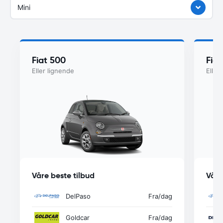
Mini
Fiat 500
Fia
Eller lignende
Eller
Våre beste tilbud
Våre
DelPaso
Fra
/dag
Goldcar
Fra
/dag