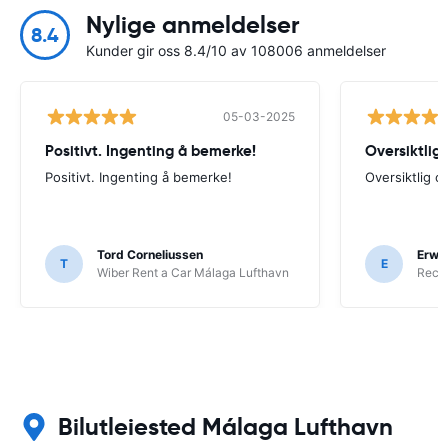
Nylige anmeldelser
8.4
Kunder gir oss 8.4/10 av 108006 anmeldelser
05-03-2025
Positivt. Ingenting å bemerke!
Oversiktlig 
Positivt. Ingenting å bemerke!
Oversiktlig og
Tord Corneliussen
Erwin
T
E
Wiber Rent a Car Málaga Lufthavn
Reco
Bilutleiested Málaga Lufthavn