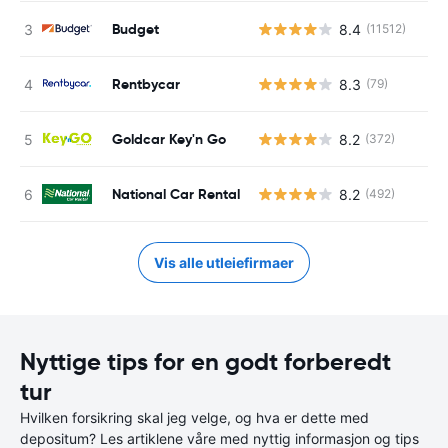
Budget
8.4
(11512)
Rentbycar
8.3
(79)
Goldcar Key'n Go
8.2
(372)
National Car Rental
8.2
(492)
Vis alle utleiefirmaer
Nyttige tips for en godt forberedt
tur
Hvilken forsikring skal jeg velge, og hva er dette med
depositum? Les artiklene våre med nyttig informasjon og tips