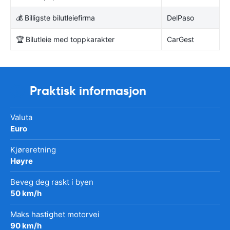
💰 Billigste bilutleiefirma
DelPaso
🏆 Bilutleie med toppkarakter
CarGest
Praktisk informasjon
Valuta
Euro
Kjøreretning
Høyre
Beveg deg raskt i byen
50 km/h
Maks hastighet motorvei
90 km/h