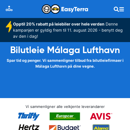
Opptil 20% rabatt på leiebiler over hele verden
Denne
kampanjen er gyldig frem til 11. august 2026 - benytt deg
av den i dag!
Bilutleie Málaga Lufthavn
Spar tid og penger. Vi sammenligner tilbud fra bilutleiefirmaer i
Málaga Lufthavn på dine vegne.
Vi sammenligner alle velkjente leverandører