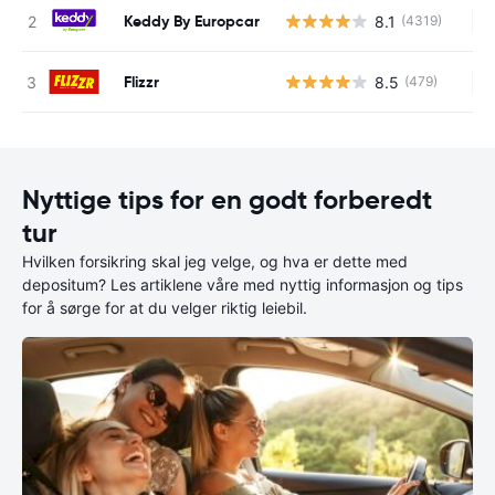
Keddy By Europcar
8.1
(4319)
In
Flizzr
8.5
(479)
In
Nyttige tips for en godt forberedt
tur
Hvilken forsikring skal jeg velge, og hva er dette med
depositum? Les artiklene våre med nyttig informasjon og tips
for å sørge for at du velger riktig leiebil.