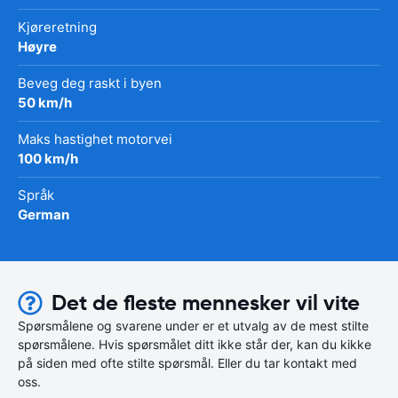
Kjøreretning
Høyre
Beveg deg raskt i byen
50 km/h
Maks hastighet motorvei
100 km/h
Språk
German
Det de fleste mennesker vil vite
Spørsmålene og svarene under er et utvalg av de mest stilte
spørsmålene. Hvis spørsmålet ditt ikke står der, kan du kikke
på siden med ofte stilte spørsmål. Eller du tar kontakt med
oss.