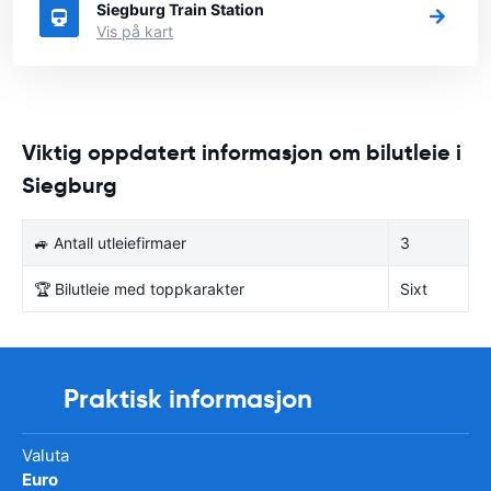
Siegburg Train Station
Vis på kart
Viktig oppdatert informasjon om bilutleie i
Siegburg
🚙 Antall utleiefirmaer
3
🏆 Bilutleie med toppkarakter
Sixt
Praktisk informasjon
Valuta
Euro