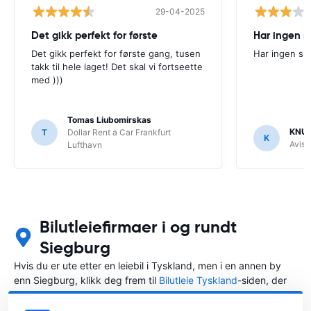
29-04-2025
Det gikk perfekt for første
Har ingen s
Det gikk perfekt for første gang, tusen
Har ingen sp
takk til hele laget! Det skal vi fortseette
med )))
Tomas Liubomirskas
KNU
T
Dollar Rent a Car Frankfurt
K
Avis
Lufthavn
Bilutleiefirmaer i og rundt
Siegburg
Hvis du er ute etter en leiebil i Tyskland, men i en annen by
enn Siegburg, klikk deg frem til
Bilutleie Tyskland
-siden, der
du kan velge byen i Tyskland der du vil leie en bil.