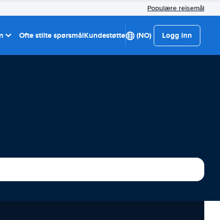
Populære reisemål
on
Ofte stilte spørsmål
Kundestøtte
(NO)
Logg inn