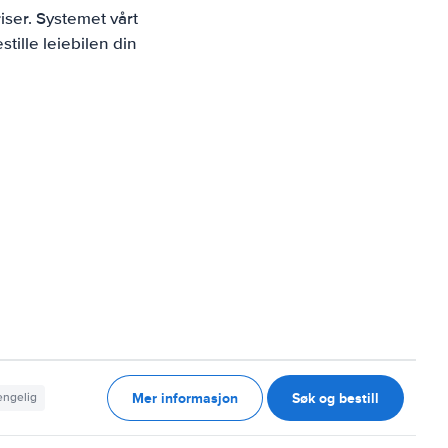
ser. Systemet vårt
tille leiebilen din
Mer informasjon
Søk og bestill
jengelig