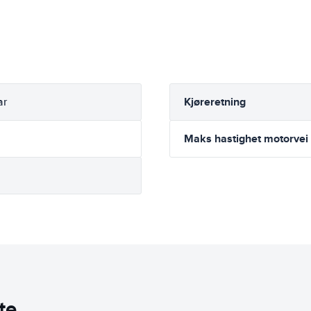
Kjøreretning
ar
Maks hastighet motorvei
te