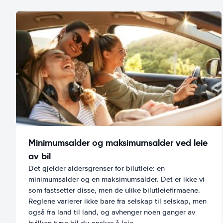
Minimumsalder og maksimumsalder ved leie
av bil
Det gjelder aldersgrenser for bilutleie: en
minimumsalder og en maksimumsalder. Det er ikke vi
som fastsetter disse, men de ulike bilutleiefirmaene.
Reglene varierer ikke bare fra selskap til selskap, men
også fra land til land, og avhenger noen ganger av
hvilken type bil du ønsker å leie.