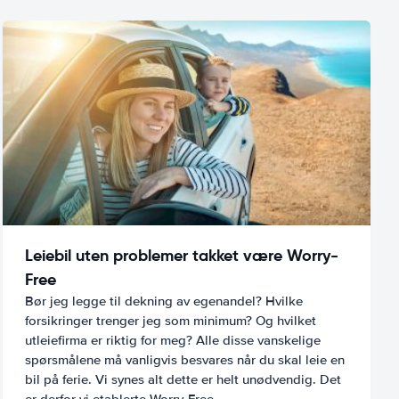
Leiebil uten problemer takket være Worry-
Free
Bør jeg legge til dekning av egenandel? Hvilke
forsikringer trenger jeg som minimum? Og hvilket
utleiefirma er riktig for meg? Alle disse vanskelige
spørsmålene må vanligvis besvares når du skal leie en
bil på ferie. Vi synes alt dette er helt unødvendig. Det
er derfor vi etablerte Worry-Free