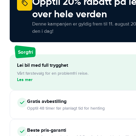
Opptil 20% rabatt på le
over hele verden
Denne kampanjen er gyldig frem til 11. august 2
den i dag!
Sorgfri
Lei bil med full trygghet
Vårt førstevalg for en problemfri reise.
Les mer
Gratis
avbestilling
Opptil 48 timer før planlagt tid for henting
Beste pris-garanti