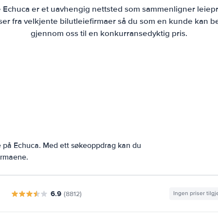
ie Echuca er et uavhengig nettsted som sammenligner leiepri
r fra velkjente bilutleiefirmaer så du som en kunde kan bes
gjennom oss til en konkurransedyktig pris.
ne på Echuca. Med ett søkeoppdrag kan du
firmaene.
6.9
(8812)
Ingen priser tilg