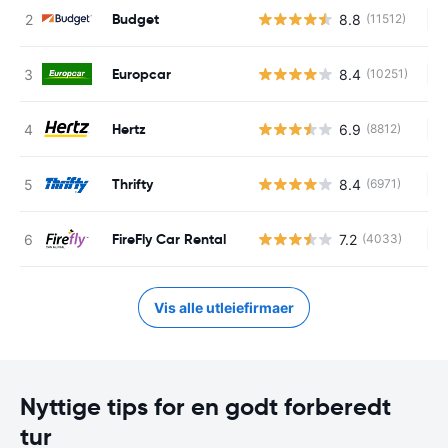
Budget
8.8
(11512)
In
Europcar
8.4
(10251)
In
Hertz
6.9
(8812)
In
Thrifty
8.4
(6971)
In
FireFly Car Rental
7.2
(4033)
In
Vis alle utleiefirmaer
Nyttige tips for en godt forberedt
tur