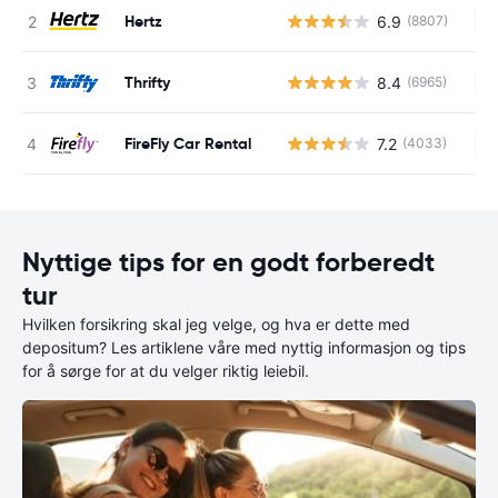
Hertz
6.9
(8807)
In
Thrifty
8.4
(6965)
In
FireFly Car Rental
7.2
(4033)
In
Nyttige tips for en godt forberedt
tur
Hvilken forsikring skal jeg velge, og hva er dette med
depositum? Les artiklene våre med nyttig informasjon og tips
for å sørge for at du velger riktig leiebil.