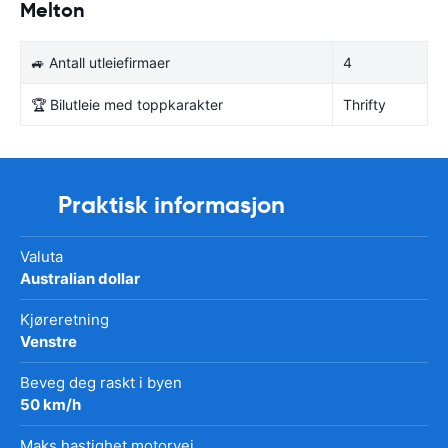
Melton
🚙 Antall utleiefirmaer
4
🏆 Bilutleie med toppkarakter
Thrifty
Praktisk informasjon
Valuta
Australian dollar
Kjøreretning
Venstre
Beveg deg raskt i byen
50 km/h
Maks hastighet motorvei