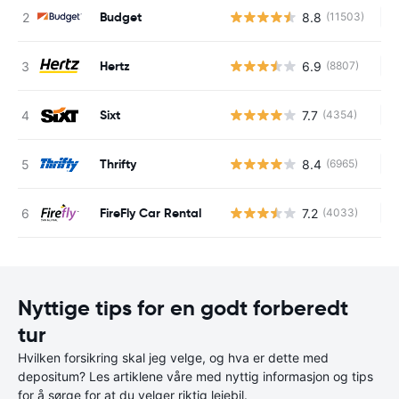
Budget
8.8
(11503)
In
Hertz
6.9
(8807)
In
Sixt
7.7
(4354)
In
Thrifty
8.4
(6965)
In
FireFly Car Rental
7.2
(4033)
In
Nyttige tips for en godt forberedt
tur
Hvilken forsikring skal jeg velge, og hva er dette med
depositum? Les artiklene våre med nyttig informasjon og tips
for å sørge for at du velger riktig leiebil.