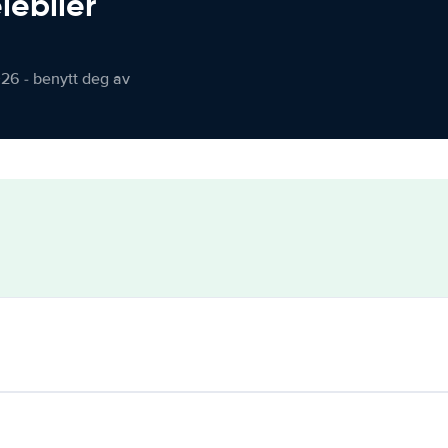
iebiler
026 - benytt deg av