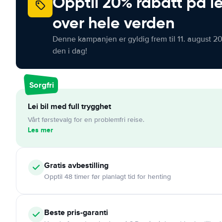
Opptil 20% rabatt på le
over hele verden
Denne kampanjen er gyldig frem til 11. august 2
den i dag!
Sorgfri
Lei bil med full trygghet
Vårt førstevalg for en problemfri reise.
Les mer
Gratis
avbestilling
Opptil 48 timer før planlagt tid for henting
Beste pris-garanti