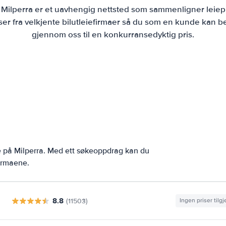
e Milperra er et uavhengig nettsted som sammenligner leiepr
r fra velkjente bilutleiefirmaer så du som en kunde kan bes
gjennom oss til en konkurransedyktig pris.
e på Milperra. Med ett søkeoppdrag kan du
firmaene.
8.8
(11503)
Ingen priser tilg