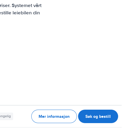
iser. Systemet vårt
tille leiebilen din
Mer informasjon
Søk og bestill
jengelig