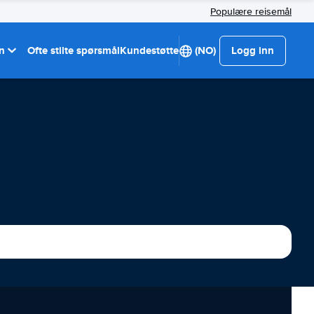
Populære reisemål
on
Ofte stilte spørsmål
Kundestøtte
(NO)
Logg inn