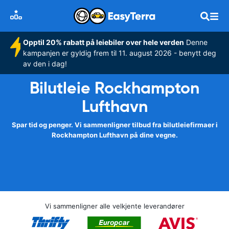
Opptil 20% rabatt på leiebiler over hele verden
Denne
kampanjen er gyldig frem til 11. august 2026 - benytt deg
av den i dag!
Bilutleie Rockhampton
Lufthavn
Spar tid og penger. Vi sammenligner tilbud fra bilutleiefirmaer i
Rockhampton Lufthavn på dine vegne.
Vi sammenligner alle velkjente leverandører