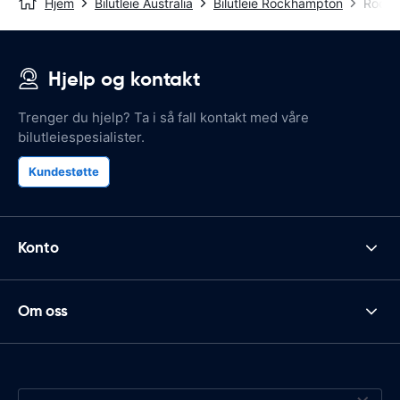
Hjem
Bilutleie Australia
Bilutleie Rockhampton
Rockh
Hjelp og kontakt
Trenger du hjelp? Ta i så fall kontakt med våre
bilutleiespesialister.
Kundestøtte
Konto
Om oss