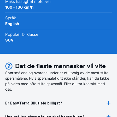
Maks hastighet motorvei
100 - 130 km/h
Språk
English
Populær bilklasse
SUV
Det de fleste mennesker vil vite
Spørsmålene og svarene under er et utvalg av de mest stilte
spørsmålene. Hvis spørsmålet ditt ikke står der, kan du kikke
på siden med ofte stilte spørsmål. Eller du tar kontakt med
oss.
Er EasyTerra Bilutleie billigst?
Hva må jeg gjøre når jeg skal hente bilen?