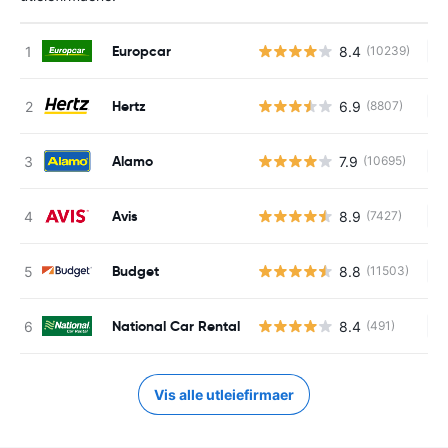
Europcar
8.4
(10239)
In
Hertz
6.9
(8807)
In
Alamo
7.9
(10695)
In
Avis
8.9
(7427)
In
Budget
8.8
(11503)
In
National Car Rental
8.4
(491)
In
Vis alle utleiefirmaer