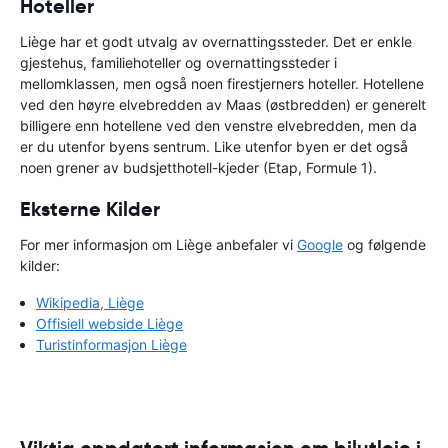
Hoteller
Liège har et godt utvalg av overnattingssteder. Det er enkle
gjestehus, familiehoteller og overnattingssteder i
mellomklassen, men også noen firestjerners hoteller. Hotellene
ved den høyre elvebredden av Maas (østbredden) er generelt
billigere enn hotellene ved den venstre elvebredden, men da
er du utenfor byens sentrum. Like utenfor byen er det også
noen grener av budsjetthotell-kjeder (Etap, Formule 1).
Eksterne Kilder
For mer informasjon om Liège anbefaler vi
Google
og følgende
kilder:
Wikipedia, Liège
Offisiell webside Liège
Turistinformasjon Liège
Viktig oppdatert informasjon om bilutleie i