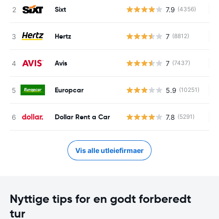
Sixt
7.9
(4356)
In
Hertz
7
(8812)
In
Avis
7
(7437)
In
Europcar
5.9
(10251)
In
Dollar Rent a Car
7.8
(5291)
In
Vis alle utleiefirmaer
Nyttige tips for en godt forberedt
tur