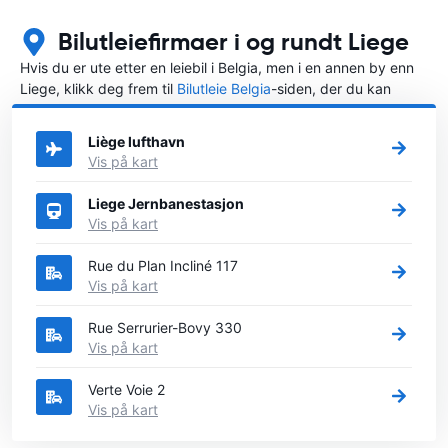
Bilutleiefirmaer i og rundt Liege
Hvis du er ute etter en leiebil i Belgia, men i en annen by enn
Liege, klikk deg frem til
Bilutleie Belgia
-siden, der du kan
velge byen i Belgia der du vil leie en bil.
Liège lufthavn
Vis på kart
Liege Jernbanestasjon
Vis på kart
Rue du Plan Incliné 117
Vis på kart
Rue Serrurier-Bovy 330
Vis på kart
Verte Voie 2
Vis på kart