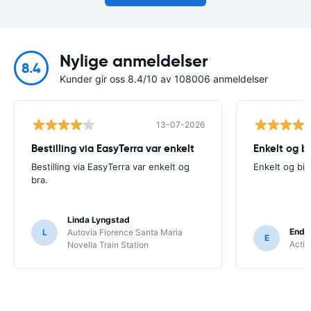
Nylige anmeldelser
8.4
Kunder gir oss 8.4/10 av 108006 anmeldelser
13-07-2026
Bestilling via EasyTerra var enkelt
Enkelt og bi
Bestilling via EasyTerra var enkelt og
Enkelt og bill
bra.
Linda Lyngstad
Endr
L
Autovia Florence Santa Maria
E
Activ
Novella Train Station