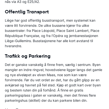
nås via A3 og E25/A2.
Offentlig Transport
Liège har god offentlig busstransport, men systemet kan
være litt forvirrende. De ulike bussene kjører fra ulike
bussentraler: fra Place Léopold, Place Saint Lambert, Place
République Française, og fra l’Opéra og jernbanestasjonen
Liège-Guillemins. Busstasjonene har alle kort avstand til
hverandre.
Trafikk og Parkering
Det er ganske vanskelig å finne frem, særlig i sentrum. Byen
mangler en indre ringvei; hovedveiene ligger langs det gamle
og nye elveløpet av elven Maas, noe som kan være
forvirrende. Før du vet ordet av det, har du gått glipp av en
avkjørsel og havnet på feil sted. Kjøp et godt kart over byen
og bestem ruten din på forhånd. Å finne en gratis
parkeringsplass i gaten er vanskelig, men det finnes flere
parkeringshus (skiltet) der du kan parkere bilen din.