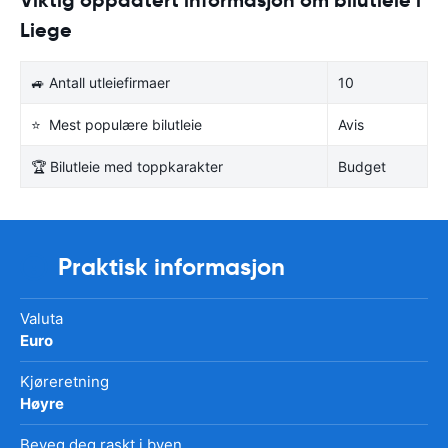
Liege
🚙 Antall utleiefirmaer
10
⭐ Mest populære bilutleie
Avis
🏆 Bilutleie med toppkarakter
Budget
Praktisk informasjon
Valuta
Euro
Kjøreretning
Høyre
Beveg deg raskt i byen