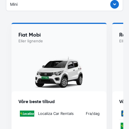
Mini
Fiat Mobi
Ren
Eller lignende
Eller
Våre beste tilbud
Våre
Localiza Car Rentals
Fra
/dag