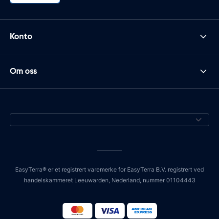
Konto
Om oss
EasyTerra® er et registrert varemerke for EasyTerra B.V. registrert ved
handelskammeret Leeuwarden, Nederland, nummer 01104443