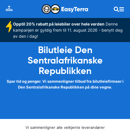
Opptil 20% rabatt på leiebiler over hele verden
Denne
kampanjen er gyldig frem til 11. august 2026 - benytt deg
av den i dag!
Bilutleie Den
Sentralafrikanske
Republikken
Spar tid og penger. Vi sammenligner tilbud fra bilutleiefirmaer i
Den Sentralafrikanske Republikken på dine vegne.
Vi sammenligner alle velkjente leverandører