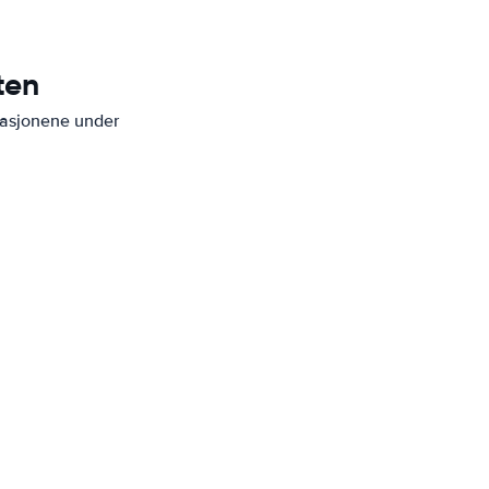
ten
inasjonene under