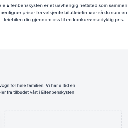
leie Elfenbenskysten er et uavhengig nettsted som sammenli
enligner priser fra velkjente bilutleiefirmaer så du som en
leiebilen din gjennom oss til en konkurransedyktig pris.
n
vogn for hele familien. Vi har alltid en
er fra tilbudet vårt i Elfenbenskysten