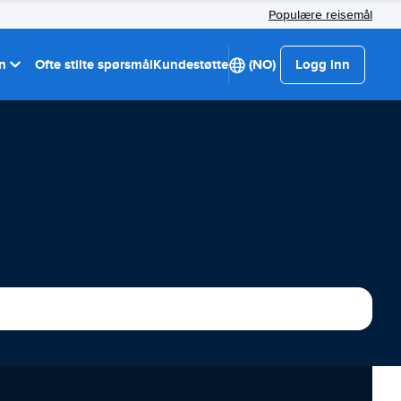
Populære reisemål
on
Ofte stilte spørsmål
Kundestøtte
(NO)
Logg inn