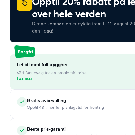
Opptil 20% rabatt på le
over hele verden
Denne kampanjen er gyldig frem til 11. august 2
den i dag!
Sorgfri
Lei bil med full trygghet
Vårt førstevalg for en problemfri reise.
Les mer
Gratis
avbestilling
Opptil 48 timer før planlagt tid for henting
Beste pris-garanti