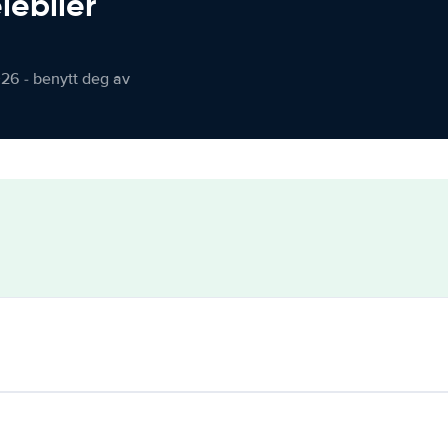
iebiler
026 - benytt deg av