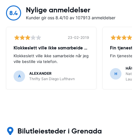
Nylige anmeldelser
8.4
Kunder gir oss 8.4/10 av 107913 anmeldelser
23-02-2019
Klokkeslett ville ikke samarbeide når
Fin tjenest
Klokkeslett ville ikke samarbeide når jeg
Fin tjeneste
ville bestille via telefon.
HÃ¥
ALEXANDER
H
Natio
A
Thrifty San Diego Lufthavn
Laude
Bilutleiesteder i Grenada