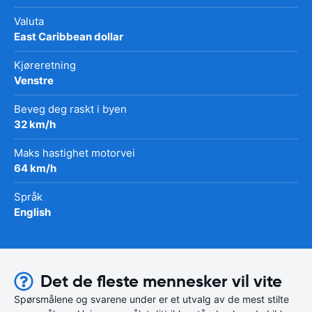
Valuta
East Caribbean dollar
Kjøreretning
Venstre
Beveg deg raskt i byen
32 km/h
Maks hastighet motorvei
64 km/h
Språk
English
Det de fleste mennesker vil vite
Spørsmålene og svarene under er et utvalg av de mest stilte