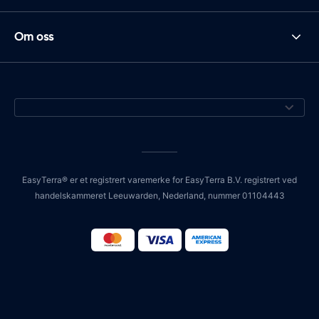
Om oss
EasyTerra® er et registrert varemerke for EasyTerra B.V. registrert ved
handelskammeret Leeuwarden, Nederland, nummer 01104443