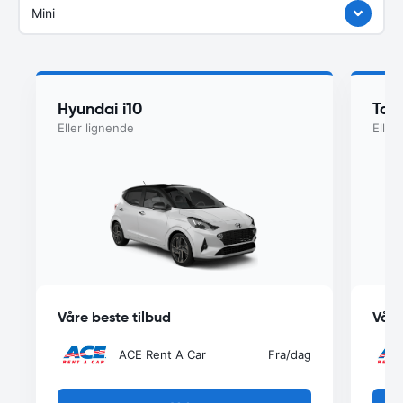
Mini
Hyundai i10
Toy
Eller lignende
Eller
Våre beste tilbud
Våre
ACE Rent A Car
Fra
/dag