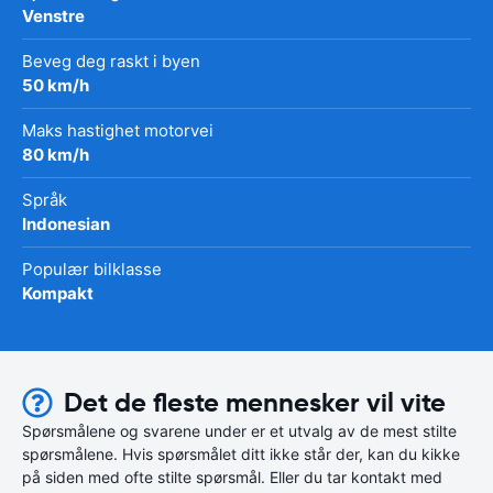
Venstre
Beveg deg raskt i byen
50 km/h
Maks hastighet motorvei
80 km/h
Språk
Indonesian
Populær bilklasse
Kompakt
Det de fleste mennesker vil vite
Spørsmålene og svarene under er et utvalg av de mest stilte
spørsmålene. Hvis spørsmålet ditt ikke står der, kan du kikke
på siden med ofte stilte spørsmål. Eller du tar kontakt med