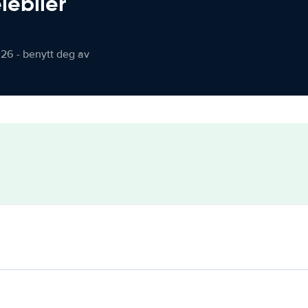
iebiler
026 - benytt deg av