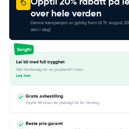
Opptil 20% rabatt på le
over hele verden
Denne kampanjen er gyldig frem til 11. august 2
den i dag!
Sorgfri
Lei bil med full trygghet
Vårt førstevalg for en problemfri reise.
Les mer
Gratis
avbestilling
Opptil 48 timer før planlagt tid for henting
Beste pris-garanti