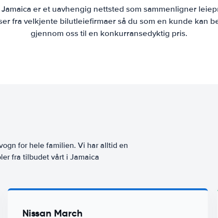
e Jamaica er et uavhengig nettsted som sammenligner leiepr
r fra velkjente bilutleiefirmaer så du som en kunde kan bes
gjennom oss til en konkurransedyktig pris.
vogn for hele familien. Vi har alltid en
er fra tilbudet vårt i Jamaica
Nissan March