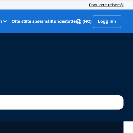
Populære reisemål
on
Ofte stilte spørsmål
Kundestøtte
(NO)
Logg inn