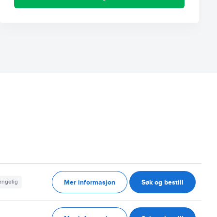
Mer informasjon
Søk og bestill
jengelig