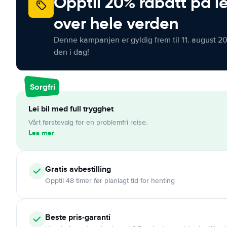
Opptil 20% rabatt på le
over hele verden
Denne kampanjen er gyldig frem til 11. august 2
den i dag!
Sorgfri
Lei bil med full trygghet
Vårt førstevalg for en problemfri reise.
Les mer
Gratis
avbestilling
Opptil 48 timer før planlagt tid for henting
Beste pris-garanti