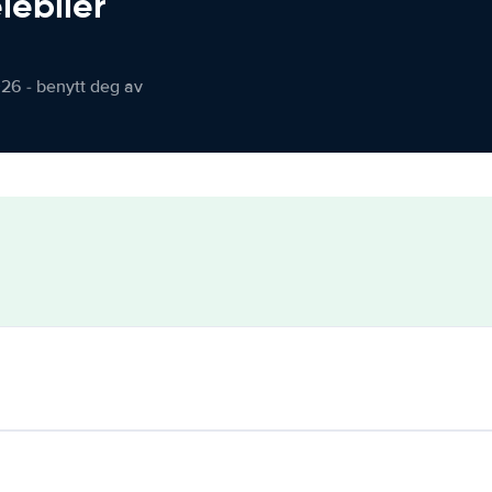
iebiler
026 - benytt deg av