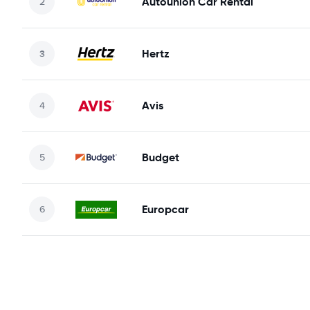
Autounion Car Rental
Hertz
Avis
Budget
Europcar