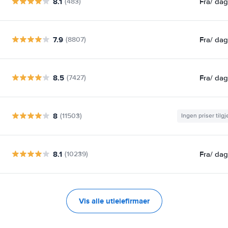
8.1
Fra
/ da
(483)
7.9
Fra
/ da
(8807)
8.5
Fra
/ da
(7427)
8
(11503)
Ingen priser tilg
8.1
Fra
/ da
(10239)
Vis alle utleiefirmaer