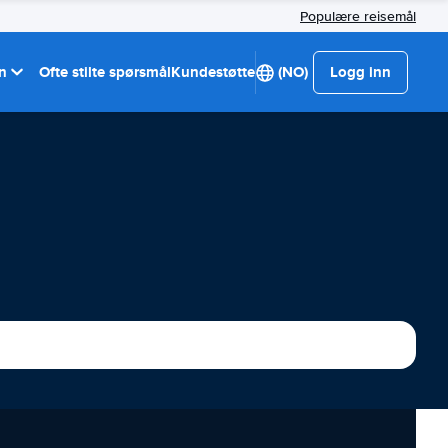
Populære reisemål
on
Ofte stilte spørsmål
Kundestøtte
(NO)
Logg inn