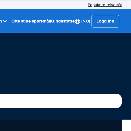
Populære reisemål
on
Ofte stilte spørsmål
Kundestøtte
(NO)
Logg inn