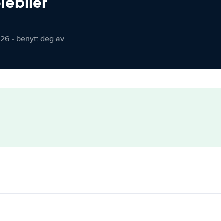
iebiler
026 - benytt deg av