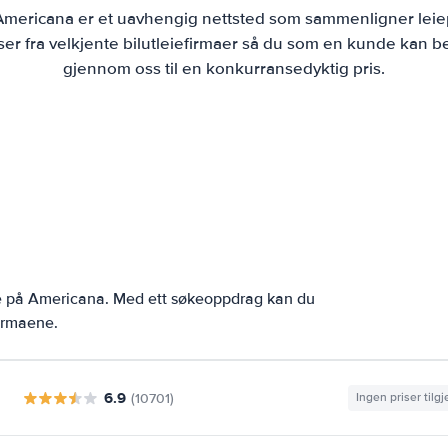
 Americana er et uavhengig nettsted som sammenligner leiep
r fra velkjente bilutleiefirmaer så du som en kunde kan bes
gjennom oss til en konkurransedyktig pris.
ne på Americana. Med ett søkeoppdrag kan du
firmaene.
6.9
(10701)
Ingen priser tilg