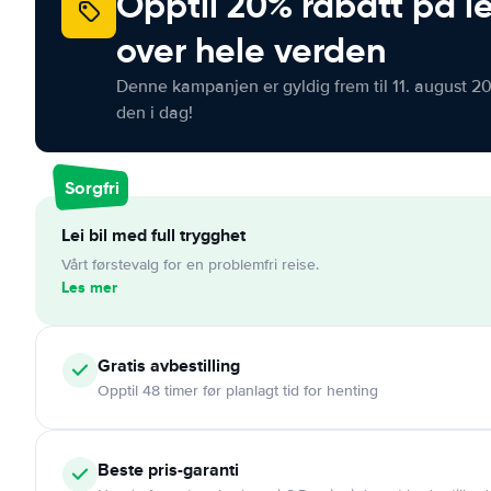
Opptil 20% rabatt på le
over hele verden
Denne kampanjen er gyldig frem til 11. august 2
den i dag!
Sorgfri
Lei bil med full trygghet
Vårt førstevalg for en problemfri reise.
Les mer
Gratis
avbestilling
Opptil 48 timer før planlagt tid for henting
Beste pris-garanti