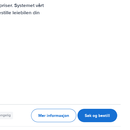
riser. Systemet vårt
tille leiebilen din
Mer informasjon
Søk og bestill
jengelig