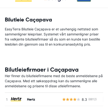
Bilutleie Caçapava
EasyTerra Bilutleie Caçapava er et uavhengig nettsted som
sammenligner leiepriser. Systemet vårt sammenligner priser
fra velkjente bilutleiefirmaer så du som en kunde kan bestille
leiebilen din gjennom oss til en konkurransedyktig pris.
Bilutleiefirmaer i Caçapava
Her finner du bilutleiefirmaene med de beste anmeldelsene på
Caçapava. Med ett søkeoppdrag kan du sammenligne alle
anmeldelsene og prisene til disse utleiefirmaene.
Hertz
8.3
(8812)
In