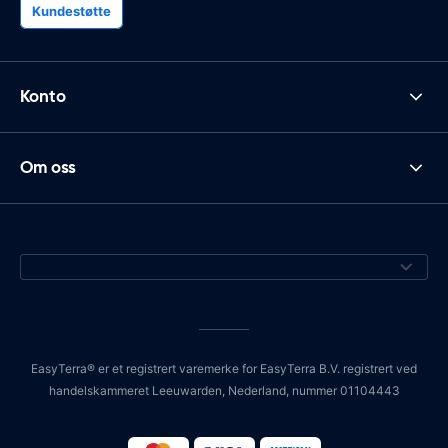
Kundestøtte
Konto
Om oss
EasyTerra® er et registrert varemerke for EasyTerra B.V. registrert ved
handelskammeret Leeuwarden, Nederland, nummer 01104443