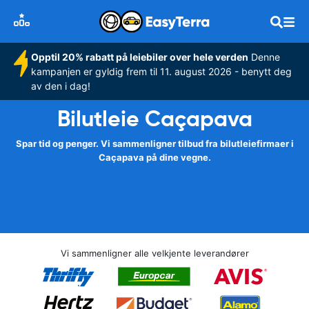
Opptil 20% rabatt på leiebiler over hele verden
Denne
kampanjen er gyldig frem til 11. august 2026 - benytt deg
av den i dag!
Bilutleie Caçapava
Spar tid og penger. Vi sammenligner tilbud fra bilutleiefirmaer i
Caçapava på dine vegne.
Vi sammenligner alle velkjente leverandører