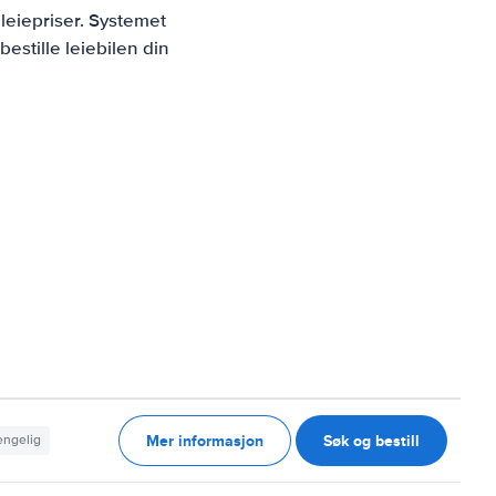
leiepriser. Systemet
estille leiebilen din
Mer informasjon
Søk og bestill
jengelig