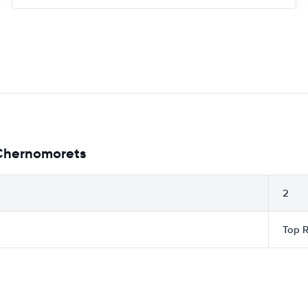
 Chernomorets
2
Top R