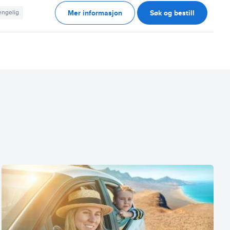
Mer informasjon
Søk og bestill
jengelig