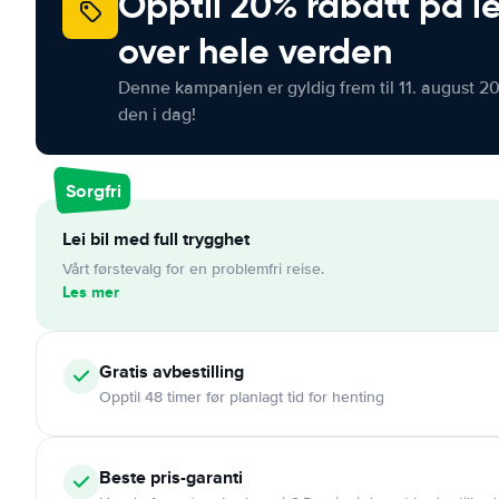
Opptil 20% rabatt på le
over hele verden
Denne kampanjen er gyldig frem til 11. august 2
den i dag!
Sorgfri
Lei bil med full trygghet
Vårt førstevalg for en problemfri reise.
Les mer
Gratis
avbestilling
Opptil 48 timer før planlagt tid for henting
Beste pris-garanti