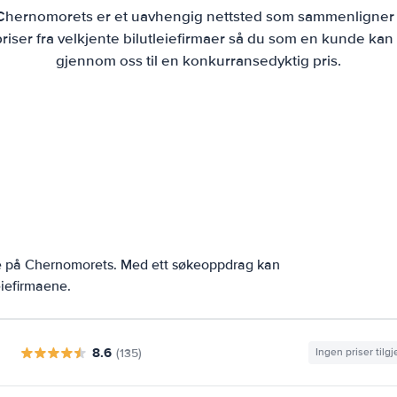
 Chernomorets er et uavhengig nettsted som sammenligner 
iser fra velkjente bilutleiefirmaer så du som en kunde kan b
gjennom oss til en konkurransedyktig pris.
ne på Chernomorets. Med ett søkeoppdrag kan
eiefirmaene.
8.6
(135)
Ingen priser tilg