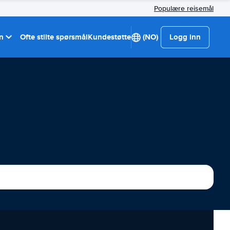
Populære reisemål
on
Ofte stilte spørsmål
Kundestøtte
(NO)
Logg inn