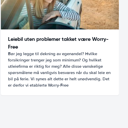
Leiebil uten problemer takket være Worry-
Free
Bør jeg legge til dekning av egenandel? Hvilke
forsikringer trenger jeg som minimum? Og hvilket
utleiefirma er riktig for meg? Alle disse vanskelige
spørsmålene må vanligvis besvares når du skal leie en
bil på ferie. Vi synes alt dette er helt unødvendig. Det
er derfor vi etablerte Worry-Free