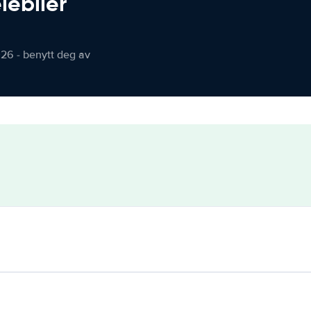
iebiler
026 - benytt deg av