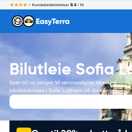
8.4
Kundebedømmelser
/ 10
Bilutleie Sofia 
Spar tid og penger. Vi sammenligner tilbud fra
bilutleiefirmaer i Sofia Lufthavn på dine vegne.