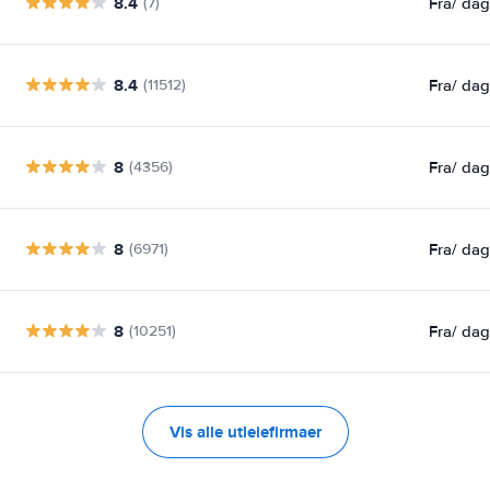
8.4
Fra
/ da
(7)
8.4
Fra
/ da
(11512)
8
Fra
/ da
(4356)
8
Fra
/ da
(6971)
8
Fra
/ da
(10251)
Vis alle utleiefirmaer