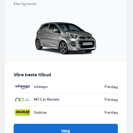
Eller lignende
Våre beste tilbud
wheego
Fra
/dag
NÜ Car Rentals
Fra
/dag
Goldcar
Fra
/dag
Velg