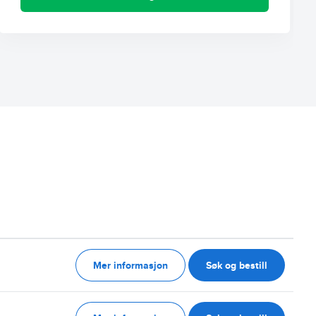
Mer informasjon
Søk og bestill
g