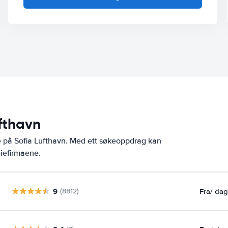
ufthavn
e på Sofia Lufthavn. Med ett søkeoppdrag kan
eiefirmaene.
9
Fra
/ da
(8812)