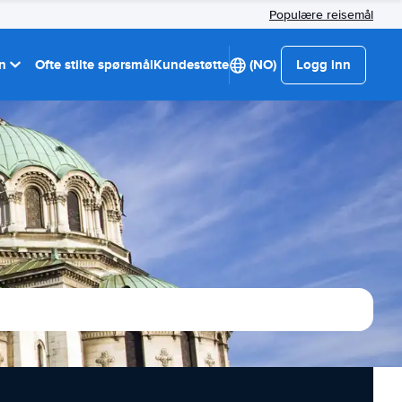
Populære reisemål
on
Ofte stilte spørsmål
Kundestøtte
(NO)
Logg inn