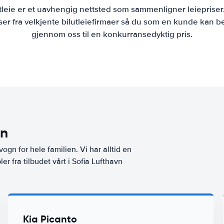
tleie er et uavhengig nettsted som sammenligner leiepriser
r fra velkjente bilutleiefirmaer så du som en kunde kan bes
gjennom oss til en konkurransedyktig pris.
vn
vogn for hele familien. Vi har alltid en
r fra tilbudet vårt i Sofia Lufthavn
Kia Picanto