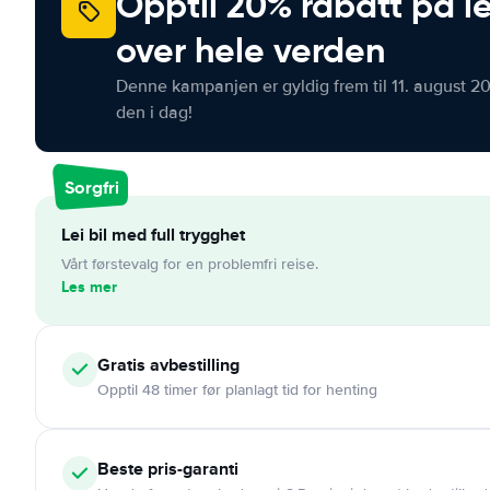
Opptil 20% rabatt på le
over hele verden
Denne kampanjen er gyldig frem til 11. august 2
den i dag!
Sorgfri
Lei bil med full trygghet
Vårt førstevalg for en problemfri reise.
Les mer
Gratis
avbestilling
Opptil 48 timer før planlagt tid for henting
Beste pris-garanti