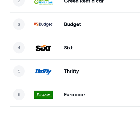
Green Rent a car
Budget
Sixt
Thrifty
Europcar