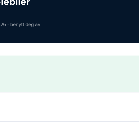
iebiler
026 - benytt deg av