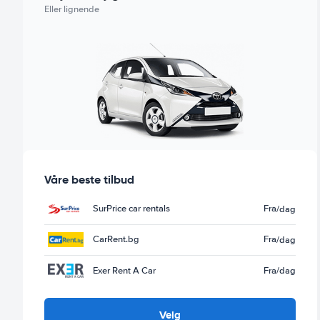
Eller lignende
Våre beste tilbud
SurPrice car rentals
Fra
/dag
CarRent.bg
Fra
/dag
Exer Rent A Car
Fra
/dag
Velg