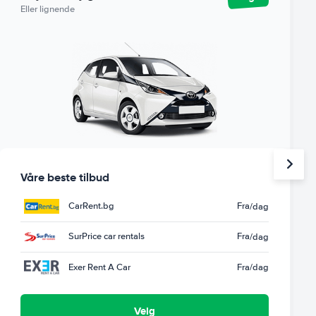
Eller lignende
Våre beste tilbud
CarRent.bg
Fra
/dag
SurPrice car rentals
Fra
/dag
Exer Rent A Car
Fra
/dag
Velg