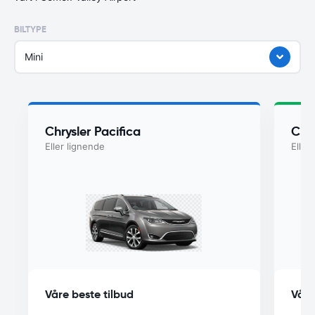
BILTYPE
Mini
Chrysler Pacifica
Chry
Eller lignende
Eller
Våre beste tilbud
Våre