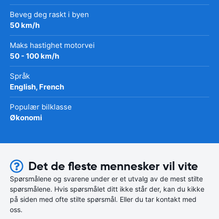
Beveg deg raskt i byen
50 km/h
Maks hastighet motorvei
50 - 100 km/h
Språk
English, French
Populær bilklasse
Økonomi
Det de fleste mennesker vil vite
Spørsmålene og svarene under er et utvalg av de mest stilte
spørsmålene. Hvis spørsmålet ditt ikke står der, kan du kikke
på siden med ofte stilte spørsmål. Eller du tar kontakt med
oss.