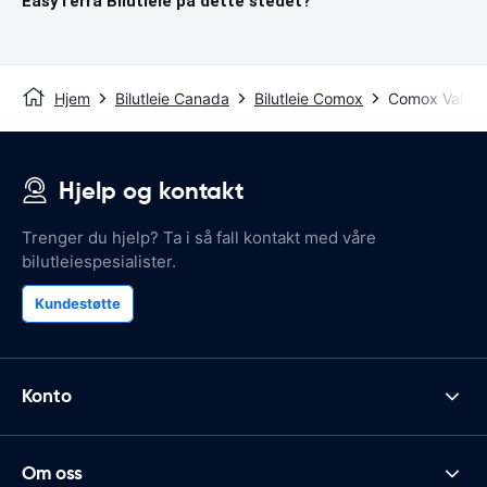
EasyTerra Bilutleie på dette stedet?
Hjem
Bilutleie Canada
Bilutleie Comox
Comox Valley 
Hjelp og kontakt
Trenger du hjelp? Ta i så fall kontakt med våre
bilutleiespesialister.
Kundestøtte
Konto
Om oss