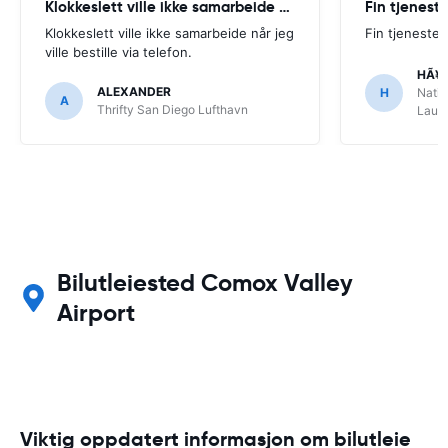
Klokkeslett ville ikke samarbeide når
Fin tjenest
Klokkeslett ville ikke samarbeide når jeg
Fin tjeneste
ville bestille via telefon.
HÃ¥
ALEXANDER
H
Natio
A
Thrifty San Diego Lufthavn
Laude
Bilutleiested Comox Valley
Airport
Viktig oppdatert informasjon om bilutleie