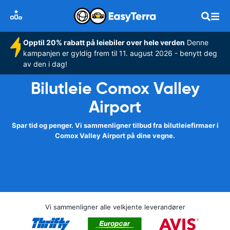
Opptil 20% rabatt på leiebiler over hele verden
Denne
kampanjen er gyldig frem til 11. august 2026 - benytt deg
av den i dag!
Bilutleie Comox Valley
Airport
Spar tid og penger. Vi sammenligner tilbud fra bilutleiefirmaer i
Comox Valley Airport på dine vegne.
Vi sammenligner alle velkjente leverandører