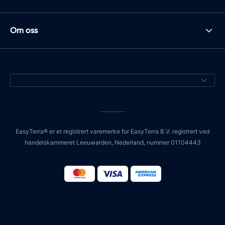
Om oss
EasyTerra® er et registrert varemerke for EasyTerra B.V. registrert ved
handelskammeret Leeuwarden, Nederland, nummer 01104443