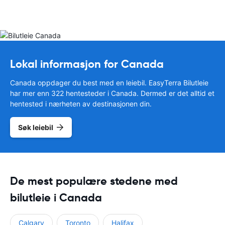
Lokal informasjon for Canada
Canada oppdager du best med en leiebil. EasyTerra Bilutleie
har mer enn 322 hentesteder i Canada. Dermed er det alltid et
hentested i nærheten av destinasjonen din.
Søk leiebil
De mest populære stedene med
bilutleie i Canada
Calgary
Toronto
Halifax