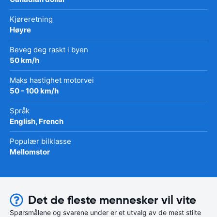
Kjøreretning
Høyre
Beveg deg raskt i byen
50 km/h
Maks hastighet motorvei
50 - 100 km/h
Språk
English, French
Populær bilklasse
Mellomstor
Det de fleste mennesker vil vite
Spørsmålene og svarene under er et utvalg av de mest stilte