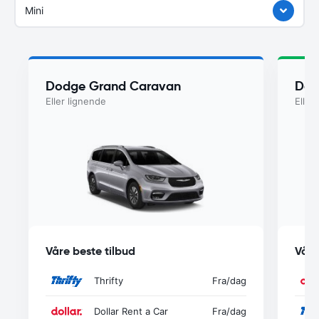
Mini
Dodge Grand Caravan
Dod
Eller lignende
Eller
Våre beste tilbud
Våre
Thrifty
Fra
/dag
Dollar Rent a Car
Fra
/dag