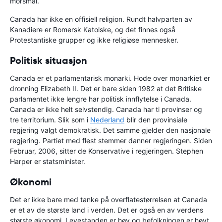
morsmål.
Canada har ikke en offisiell religion. Rundt halvparten av
Kanadiere er Romersk Katolske, og det finnes også
Protestantiske grupper og ikke religiøse mennesker.
Politisk situasjon
Canada er et parlamentarisk monarki. Hode over monarkiet er
dronning Elizabeth II. Det er bare siden 1982 at det Britiske
parlamentet ikke lengre har politisk innflytelse i Canada.
Canada er ikke helt selvstendig. Canada har ti provinser og
tre territorium. Slik som i
Nederland
blir den provinsiale
regjering valgt demokratisk. Det samme gjelder den nasjonale
regjering. Partiet med flest stemmer danner regjeringen. Siden
Februar, 2006, sitter de Konservative i regjeringen. Stephen
Harper er statsminister.
Økonomi
Det er ikke bare med tanke på overflatestørrelsen at Canada
er et av de største land i verden. Det er også en av verdens
største økonomi. Levestanden er høy og befolkningen er høyt