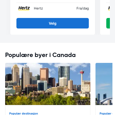
Hertz
Fra
/dag
Velg
Populære byer i Canada
Populær destinasjon
Populær de