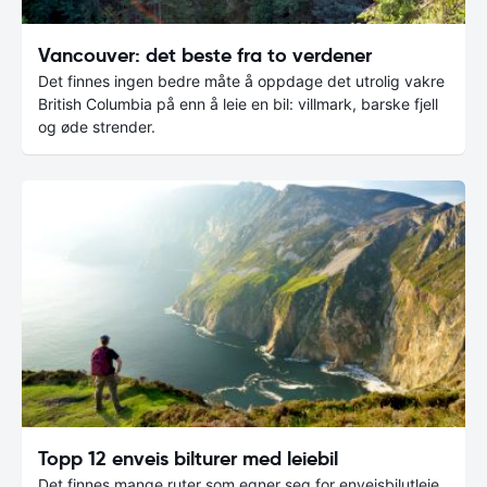
Vancouver: det beste fra to verdener
Det finnes ingen bedre måte å oppdage det utrolig vakre
British Columbia på enn å leie en bil: villmark, barske fjell
og øde strender.
Topp 12 enveis bilturer med leiebil
Det finnes mange ruter som egner seg for enveisbilutleie,