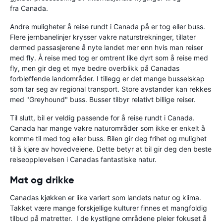
fra Canada.
Andre muligheter å reise rundt i Canada på er tog eller buss.
Flere jernbanelinjer krysser vakre naturstrekninger, tillater
dermed passasjerene å nyte landet mer enn hvis man reiser
med fly. Å reise med tog er omtrent like dyrt som å reise med
fly, men gir deg et mye bedre overblikk på Canadas
forbløffende landområder. I tillegg er det mange busselskap
som tar seg av regional transport. Store avstander kan rekkes
med "Greyhound" buss. Busser tilbyr relativt billige reiser.
Til slutt, bil er veldig passende for å reise rundt i Canada.
Canada har mange vakre naturområder som ikke er enkelt å
komme til med tog eller buss. Bilen gir deg frihet og mulighet
til å kjøre av hovedveiene. Dette betyr at bil gir deg den beste
reiseopplevelsen i Canadas fantastiske natur.
Mat og drikke
Canadas kjøkken er like variert som landets natur og klima.
Takket være mange forskjellige kulturer finnes et mangfoldig
tilbud på matretter. I de kystligne områdene pleier fokuset å