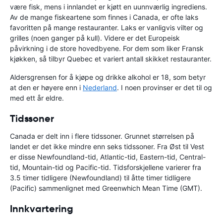
være fisk, mens i innlandet er kjøtt en uunnværlig ingrediens.
Av de mange fiskeartene som finnes i Canada, er ofte laks
favoritten på mange restauranter. Laks er vanligvis vilter og
grilles (noen ganger på kull). Videre er det Europeisk
påvirkning i de store hovedbyene. For dem som liker Fransk
kjøkken, så tilbyr Quebec et variert antall skikket restauranter.
Aldersgrensen for å kjøpe og drikke alkohol er 18, som betyr
at den er høyere enn i
Nederland
. I noen provinser er det til og
med ett år eldre.
Tidssoner
Canada er delt inn i flere tidssoner. Grunnet størrelsen på
landet er det ikke mindre enn seks tidssoner. Fra Øst til Vest
er disse Newfoundland-tid, Atlantic-tid, Eastern-tid, Central-
tid, Mountain-tid og Pacific-tid. Tidsforskjellene varierer fra
3.5 timer tidligere (Newfoundland) til åtte timer tidligere
(Pacific) sammenlignet med Greenwhich Mean Time (GMT).
Innkvartering