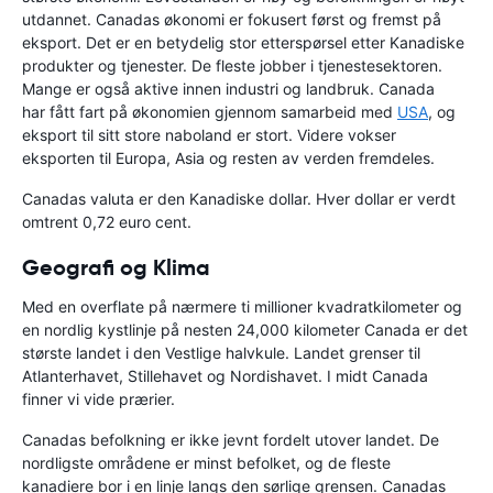
utdannet. Canadas økonomi er fokusert først og fremst på
eksport. Det er en betydelig stor etterspørsel etter Kanadiske
produkter og tjenester. De fleste jobber i tjenestesektoren.
Mange er også aktive innen industri og landbruk. Canada
har fått fart på økonomien gjennom samarbeid med
USA
, og
eksport til sitt store naboland er stort. Videre vokser
eksporten til Europa, Asia og resten av verden fremdeles.
Canadas valuta er den Kanadiske dollar. Hver dollar er verdt
omtrent 0,72 euro cent.
Geografi og Klima
Med en overflate på nærmere ti millioner kvadratkilometer og
en nordlig kystlinje på nesten 24,000 kilometer Canada er det
største landet i den Vestlige halvkule. Landet grenser til
Atlanterhavet, Stillehavet og Nordishavet. I midt Canada
finner vi vide prærier.
Canadas befolkning er ikke jevnt fordelt utover landet. De
nordligste områdene er minst befolket, og de fleste
kanadiere bor i en linje langs den sørlige grensen. Canadas