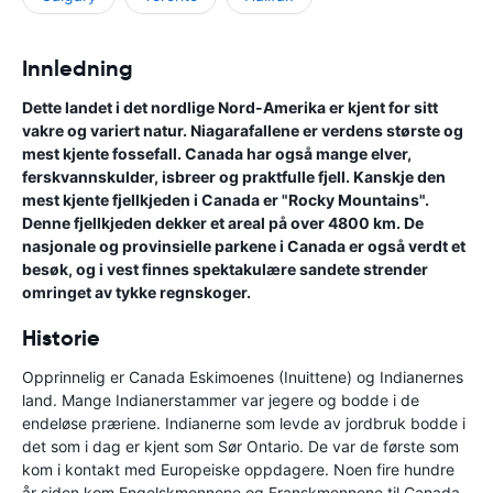
Innledning
Dette landet i det nordlige Nord-Amerika er kjent for sitt
vakre og variert natur. Niagarafallene er verdens største og
mest kjente fossefall. Canada har også mange elver,
ferskvannskulder, isbreer og praktfulle fjell. Kanskje den
mest kjente fjellkjeden i Canada er "Rocky Mountains".
Denne fjellkjeden dekker et areal på over 4800 km. De
nasjonale og provinsielle parkene i Canada er også verdt et
besøk, og i vest finnes spektakulære sandete strender
omringet av tykke regnskoger.
Historie
Opprinnelig er Canada Eskimoenes (Inuittene) og Indianernes
land. Mange Indianerstammer var jegere og bodde i de
endeløse præriene. Indianerne som levde av jordbruk bodde i
det som i dag er kjent som Sør Ontario. De var de første som
kom i kontakt med Europeiske oppdagere. Noen fire hundre
år siden kom Engelskmennene og Franskmennene til Canada