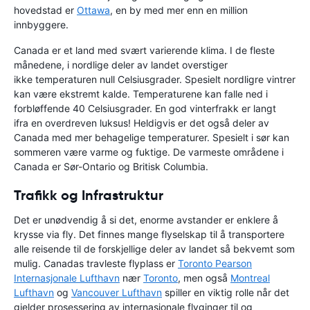
hovedstad er
Ottawa
, en by med mer enn en million
innbyggere.
Canada er et land med svært varierende klima. I de fleste
månedene, i nordlige deler av landet overstiger
ikke temperaturen null Celsiusgrader. Spesielt nordligre vintrer
kan være ekstremt kalde. Temperaturene kan falle ned i
forbløffende 40 Celsiusgrader. En god vinterfrakk er langt
ifra en overdreven luksus! Heldigvis er det også deler av
Canada med mer behagelige temperaturer. Spesielt i sør kan
sommeren være varme og fuktige. De varmeste områdene i
Canada er Sør-Ontario og Britisk Columbia.
Trafikk og Infrastruktur
Det er unødvendig å si det, enorme avstander er enklere å
krysse via fly. Det finnes mange flyselskap til å transportere
alle reisende til de forskjellige deler av landet så bekvemt som
mulig. Canadas travleste flyplass er
Toronto Pearson
Internasjonale Lufthavn
nær
Toronto
, men også
Montreal
Lufthavn
og
Vancouver Lufthavn
spiller en viktig rolle når det
gjelder prosessering av internasjonale flyginger til og