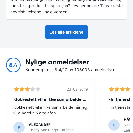
men trenger du litt inspirasjon? Les her om de 12 vakreste
enveisbilreisene i hele verden!
Les alle artiklene
Nylige anmeldelser
8.4
Kunder gir oss 8.4/10 av 108006 anmeldelser
23-02-2019
Klokkeslett ville ikke samarbeide når
Fin tjenest
Klokkeslett ville ikke samarbeide når jeg
Fin tjeneste
ville bestille via telefon.
HÃ¥
ALEXANDER
H
Natio
A
Thrifty San Diego Lufthavn
Laude