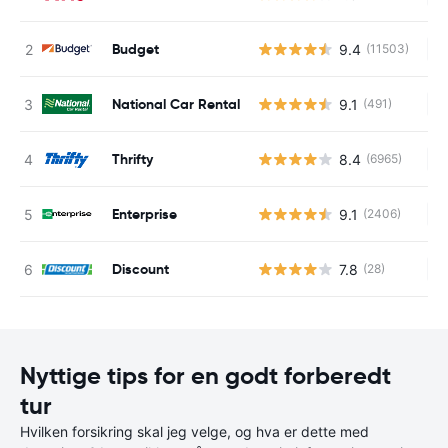
Budget
9.4
(11503)
In
National Car Rental
9.1
(491)
In
Thrifty
8.4
(6965)
In
Enterprise
9.1
(2406)
In
Discount
7.8
(28)
In
Nyttige tips for en godt forberedt
tur
Hvilken forsikring skal jeg velge, og hva er dette med