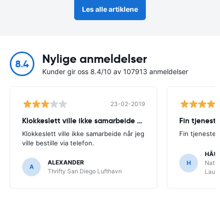
Les alle artiklene
Nylige anmeldelser
8.4
Kunder gir oss 8.4/10 av 107913 anmeldelser
23-02-2019
Klokkeslett ville ikke samarbeide når
Fin tjenest
Klokkeslett ville ikke samarbeide når jeg
Fin tjeneste
ville bestille via telefon.
HÃ¥
ALEXANDER
H
Natio
A
Thrifty San Diego Lufthavn
Laude