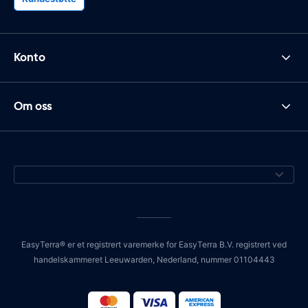
Konto
Om oss
EasyTerra® er et registrert varemerke for EasyTerra B.V. registrert ved
handelskammeret Leeuwarden, Nederland, nummer 01104443