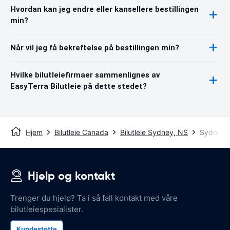
Hvordan kan jeg endre eller kansellere bestillingen
min?
Når vil jeg få bekreftelse på bestillingen min?
Hvilke bilutleiefirmaer sammenlignes av
EasyTerra Bilutleie på dette stedet?
Hjem
Bilutleie Canada
Bilutleie Sydney, NS
Sydney 
Hjelp og kontakt
Trenger du hjelp? Ta i så fall kontakt med våre
bilutleiespesialister.
Kundestøtte