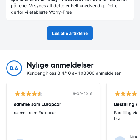
på ferie. Vi synes alt dette er helt unødvendig. Det er
derfor vi etablerte Worry-Free
Les alle artiklene
Nylige anmeldelser
8.4
Kunder gir oss 8.4/10 av 108006 anmeldelser
16-09-2019
samme som Europcar
Bestilling v
samme som Europcar
Bestilling vi
bra.
Lind