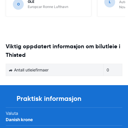
OLE
L
Autov
O
Europcar Ronne Lufthavn
Novel
Viktig oppdatert informasjon om bilutleie i
Thisted
🚙 Antall utleiefirmaer
0
Praktisk informasjon
Valuta
Danish krone