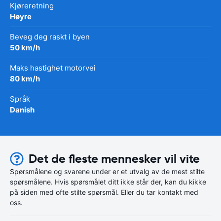
Kjøreretning
Høyre
Beveg deg raskt i byen
50 km/h
Maks hastighet motorvei
80 km/h
Språk
Danish
Det de fleste mennesker vil vite
Spørsmålene og svarene under er et utvalg av de mest stilte
spørsmålene. Hvis spørsmålet ditt ikke står der, kan du kikke
på siden med ofte stilte spørsmål. Eller du tar kontakt med
oss.