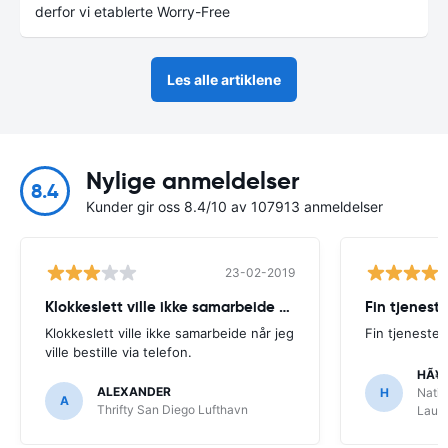
derfor vi etablerte Worry-Free
Les alle artiklene
Nylige anmeldelser
8.4
Kunder gir oss 8.4/10 av 107913 anmeldelser
23-02-2019
Klokkeslett ville ikke samarbeide når
Fin tjenest
Klokkeslett ville ikke samarbeide når jeg
Fin tjeneste
ville bestille via telefon.
HÃ¥
ALEXANDER
H
Natio
A
Thrifty San Diego Lufthavn
Laude