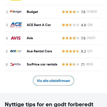
Budget
7.6
(11503)
In
ACE Rent A Car
4.6
(26)
In
Avis
7.9
(7427)
In
Ace Rental Cars
9.2
(27)
In
SurPrice car rentals
7.1
(853)
In
Vis alle utleiefirmaer
Nyttige tips for en godt forberedt