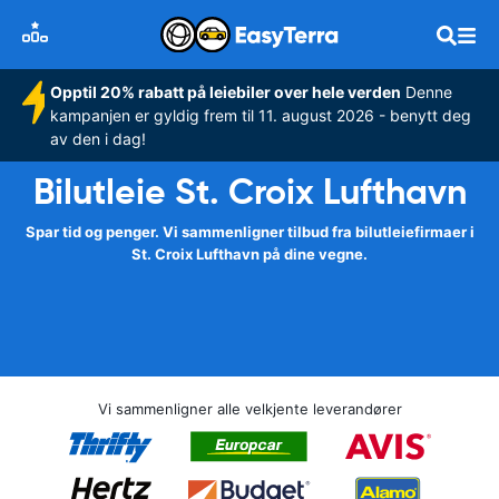
Opptil 20% rabatt på leiebiler over hele verden
Denne
kampanjen er gyldig frem til 11. august 2026 - benytt deg
av den i dag!
Bilutleie St. Croix Lufthavn
Spar tid og penger. Vi sammenligner tilbud fra bilutleiefirmaer i
St. Croix Lufthavn på dine vegne.
Vi sammenligner alle velkjente leverandører