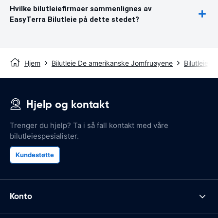
Hvilke bilutleiefirmaer sammenlignes av
EasyTerra Bilutleie på dette stedet?
Hjem
Bilutleie De amerikanske Jomfruøyene
Bilutleie S
Hjelp og kontakt
Trenger du hjelp? Ta i så fall kontakt med våre
bilutleiespesialister.
Kundestøtte
Konto