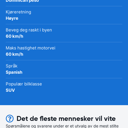
Dominican peso
Kjøreretning
Høyre
Beveg deg raskt i byen
60 km/h
Maks hastighet motorvei
60 km/h
Språk
Spanish
Populær bilklasse
SUV
Det de fleste mennesker vil vite
Spørsmålene og svarene under er et utvalg av de mest stilte