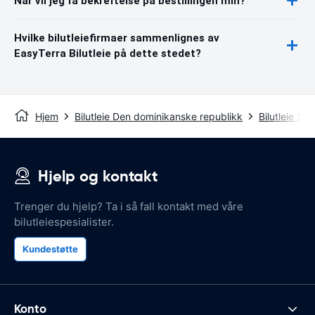
Når vil jeg få bekreftelse på bestillingen min?
Hvilke bilutleiefirmaer sammenlignes av
EasyTerra Bilutleie på dette stedet?
Hjem
Bilutleie Den dominikanske republikk
Bilutleie S
Hjelp og kontakt
Trenger du hjelp? Ta i så fall kontakt med våre
bilutleiespesialister.
Kundestøtte
Konto