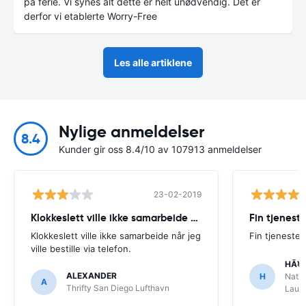
på ferie. Vi synes alt dette er helt unødvendig. Det er
derfor vi etablerte Worry-Free
Les alle artiklene
Nylige anmeldelser
8.4
Kunder gir oss 8.4/10 av 107913 anmeldelser
23-02-2019
Klokkeslett ville ikke samarbeide når
Fin tjenest
Klokkeslett ville ikke samarbeide når jeg
Fin tjeneste
ville bestille via telefon.
HÃ¥
ALEXANDER
H
Natio
A
Thrifty San Diego Lufthavn
Laude