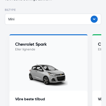
BILTYPE
Mini
Chevrolet Spark
Che
Eller lignende
Eller
Våre beste tilbud
Våre