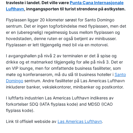
travleste i landet. Det ville være
Punta Cana Internasjonale
Lufthavn
, inngangsporten til turist strendene på østkysten.
Flyplassen ligger 20 kilometer sørøst for Santo Domingo
sentrum. Det er ingen togforbindelse med flyplassen, men det
er en (uberegnelig) regelmessig buss mellom flyplassen og
hovedstaden, denne ruten er også betjent av minibusser.
Flyplassen er lett tilgjengelig med bil via en motorvei.
I avgangshallen på nivå 2 av terminalen er det å spise og
drikke og et matmarked tilgjengelig for alle på nivå 3. Det er
en VIP lounge, men for omfattende business fasiliteter, som
møte og konferanserom, må du slå til business hoteller i
Santo
Domingo
sentrum. Andre fasiliteter på Las Americas Lufthavn
inkluderer banker, vekslekontorer, minibanker og postkontor.
I luftfarts industrien Las Americas Lufthavn indikeres av
forkortelser SDQ (IATA flyplass kode) and MDSD (ICAO
flyplass kode).
Link til offisiell webside av
Las Americas Lufthavn
.