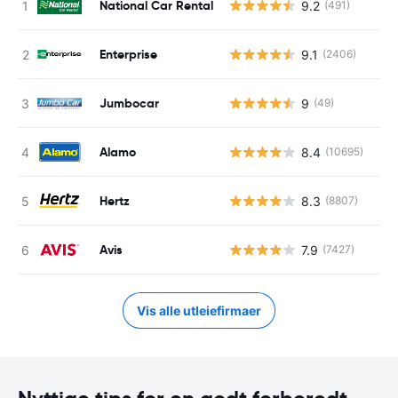
National Car Rental
9.2
(491)
Enterprise
9.1
(2406)
Jumbocar
9
(49)
Alamo
8.4
(10695)
Hertz
8.3
(8807)
Avis
7.9
(7427)
Vis alle utleiefirmaer