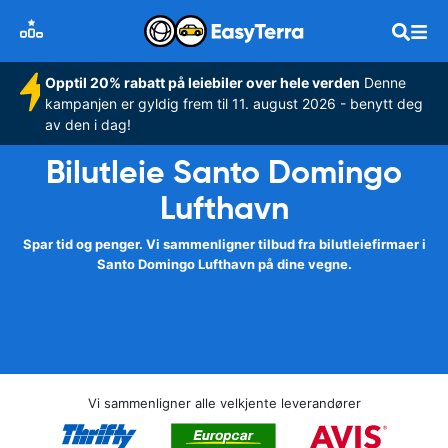
Opptil 20% rabatt på leiebiler over hele verden
Denne
kampanjen er gyldig frem til 11. august 2026 - benytt deg
av den i dag!
Bilutleie Santo Domingo
Lufthavn
Spar tid og penger. Vi sammenligner tilbud fra bilutleiefirmaer i
Santo Domingo Lufthavn på dine vegne.
Vi sammenligner alle velkjente leverandører