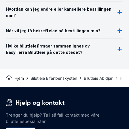
Hvordan kan jeg endre eller kansellere bestillingen
min?
Når vil jeg få bekreftelse på bestillingen min?
Hvilke bilutleiefirmaer sammenlignes av
EasyTerra Bilutleie på dette stedet?
Hjem
Bilutleie Elfenbenskysten
Bilutleie Abidjan
Port
Hjelp og kontakt
Trenger du hjelp? Ta i så fall kontakt med våre
bilutleiespesialister.