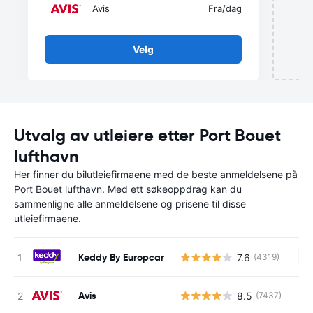
Avis
Fra
/dag
Velg
Utvalg av utleiere etter Port Bouet
lufthavn
Her finner du bilutleiefirmaene med de beste anmeldelsene på
Port Bouet lufthavn. Med ett søkeoppdrag kan du
sammenligne alle anmeldelsene og prisene til disse
utleiefirmaene.
Keddy By Europcar
7.6
(4319)
In
Avis
8.5
(7437)