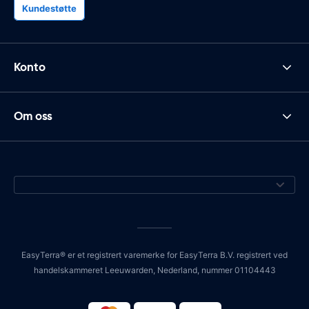
Kundestøtte
Konto
Om oss
EasyTerra® er et registrert varemerke for EasyTerra B.V. registrert ved
handelskammeret Leeuwarden, Nederland, nummer 01104443