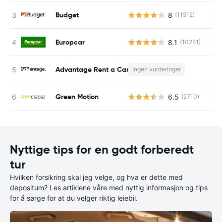
Budget
8
(11512)
In
Europcar
8.1
(10251)
In
Advantage Rent a Car
Ingen vurderinger
In
Green Motion
6.5
(2710)
In
Nyttige tips for en godt forberedt
tur
Hvilken forsikring skal jeg velge, og hva er dette med
depositum? Les artiklene våre med nyttig informasjon og tips
for å sørge for at du velger riktig leiebil.