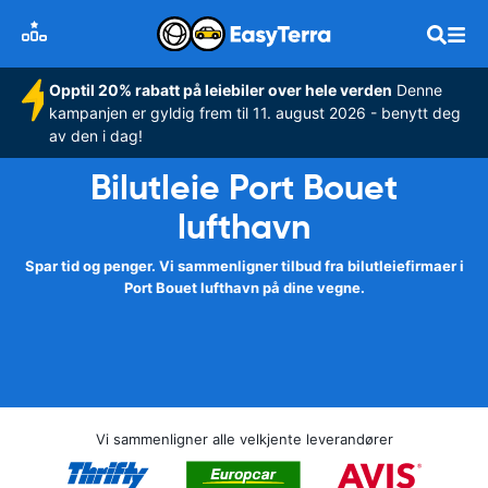
Opptil 20% rabatt på leiebiler over hele verden
Denne
kampanjen er gyldig frem til 11. august 2026 - benytt deg
av den i dag!
Bilutleie Port Bouet
lufthavn
Spar tid og penger. Vi sammenligner tilbud fra bilutleiefirmaer i
Port Bouet lufthavn på dine vegne.
Vi sammenligner alle velkjente leverandører